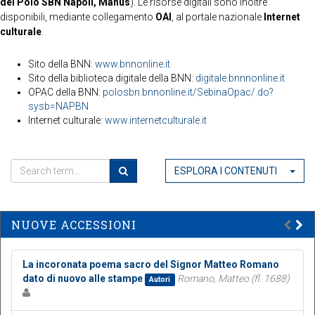
del Polo SBN Napoli, Manus
). Le risorse digitali sono inoltre
disponibili, mediante collegamento
OAI
, al portale nazionale
Internet
culturale
.
Sito della BNN:
www.bnnonline.it
Sito della biblioteca digitale della BNN:
digitale.bnnnonline.it
OPAC della BNN:
polosbn.bnnonline.it/SebinaOpac/.do?
sysb=NAPBN
Internet culturale:
www.internetculturale.it
ESPLORA I CONTENUTI
NUOVE ACCESSIONI
La incoronata poema sacro del Signor Matteo Romano
dato di nuovo alle stampe
Romano, Matteo (fl. 1688)
Autori