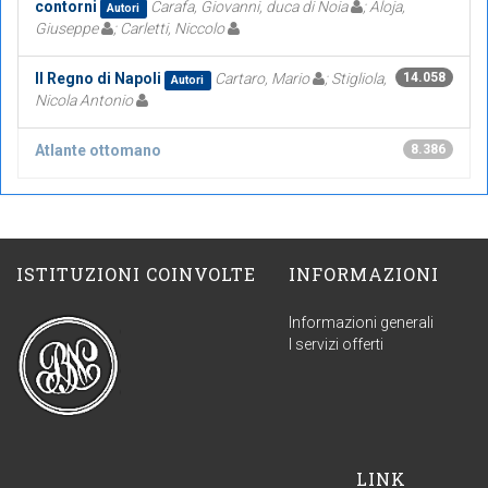
contorni
Carafa, Giovanni, duca di Noia
; Aloja,
Autori
Giuseppe
; Carletti, Niccolo
Il Regno di Napoli
Cartaro, Mario
; Stigliola,
14.058
Autori
Nicola Antonio
Atlante ottomano
8.386
ISTITUZIONI COINVOLTE
INFORMAZIONI
Informazioni generali
I servizi offerti
LINK