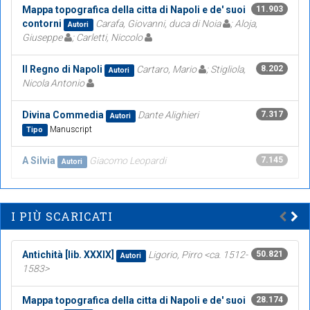
Mappa topografica della citta di Napoli e de' suoi
11.903
contorni
Carafa, Giovanni, duca di Noia
; Aloja,
Autori
Giuseppe
; Carletti, Niccolo
Il Regno di Napoli
Cartaro, Mario
; Stigliola,
8.202
Autori
Nicola Antonio
Divina Commedia
Dante Alighieri
7.317
Autori
Manuscript
Tipo
A Silvia
Giacomo Leopardi
7.145
Autori
I PIÙ SCARICATI
Antichità [lib. XXXIX]
Ligorio, Pirro <ca. 1512-
50.821
Autori
1583>
Mappa topografica della citta di Napoli e de' suoi
28.174