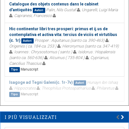
Catalogue des objets contenus dans le cabinet
d'antiquitès
Palin, Nils Gustaf
; Ungarelli, Luigi Maria
Autori
; Capranesi, Francesco
Hic continentur libri tres prosperi: primus et ij.us de
contemplativa et activa vita: tercius de viciis et virtutibus
(c. 1r)
Prosper : Aquitanus (santo ca. 390-463)
;
Autori
Origenes ( ca. 184-ca. 253 )
; Hieronymus (santo ca. 347-419)
; Ioannes : Chrysostomus ( santo )
; Isidorus : Hispalensis
(santo ca. 560-636)
; Alcuinus ( 735-804 )
; Cyprianus,
Caecilius Thascius
Manuscript
Tipo
Isagoge ad Tegni Galeni(c. 1r-7v)
Hunayn ibn Ishaq
Autori
; Hippocrates
; Theophilus Protospatharius
; Philaretus
Manuscript
Tipo
I PIÙ VISUALIZZATI