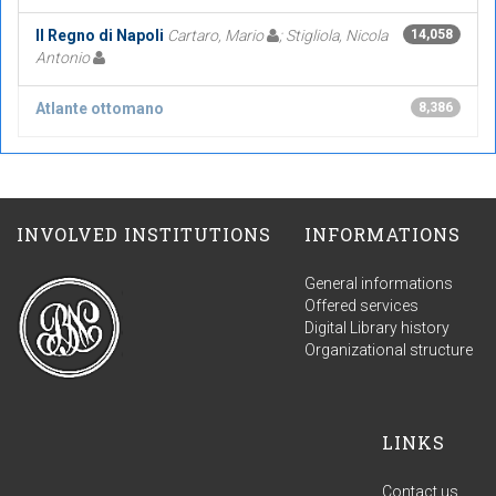
Il Regno di Napoli
Cartaro, Mario
; Stigliola, Nicola
14,058
Antonio
Atlante ottomano
8,386
INVOLVED INSTITUTIONS
INFORMATIONS
General informations
Offered services
Digital Library history
Organizational structure
LINKS
Contact us