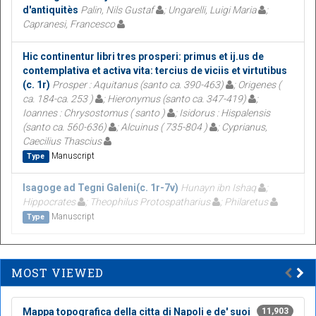
d'antiquitès
Palin, Nils Gustaf
; Ungarelli, Luigi Maria
;
Capranesi, Francesco
Hic continentur libri tres prosperi: primus et ij.us de
contemplativa et activa vita: tercius de viciis et virtutibus
(c. 1r)
Prosper : Aquitanus (santo ca. 390-463)
; Origenes (
ca. 184-ca. 253 )
; Hieronymus (santo ca. 347-419)
;
Ioannes : Chrysostomus ( santo )
; Isidorus : Hispalensis
(santo ca. 560-636)
; Alcuinus ( 735-804 )
; Cyprianus,
Caecilius Thascius
Manuscript
Type
Isagoge ad Tegni Galeni(c. 1r-7v)
Hunayn ibn Ishaq
;
Hippocrates
; Theophilus Protospatharius
; Philaretus
Manuscript
Type
MOST VIEWED
Mappa topografica della citta di Napoli e de' suoi
11,903