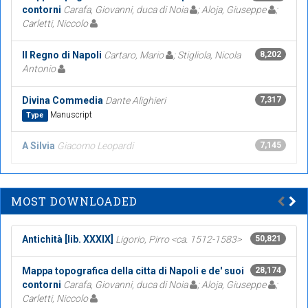
contorni
Carafa, Giovanni, duca di Noia
; Aloja, Giuseppe
;
Carletti, Niccolo
Il Regno di Napoli
Cartaro, Mario
; Stigliola, Nicola
8,202
Antonio
Divina Commedia
Dante Alighieri
7,317
Manuscript
Type
A Silvia
Giacomo Leopardi
7,145
MOST DOWNLOADED
Antichità [lib. XXXIX]
Ligorio, Pirro <ca. 1512-1583>
50,821
Mappa topografica della citta di Napoli e de' suoi
28,174
contorni
Carafa, Giovanni, duca di Noia
; Aloja, Giuseppe
;
Carletti, Niccolo