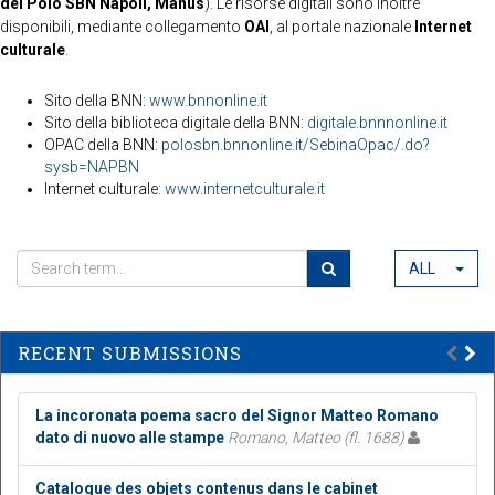
del Polo SBN Napoli, Manus
). Le risorse digitali sono inoltre
disponibili, mediante collegamento
OAI
, al portale nazionale
Internet
culturale
.
Sito della BNN:
www.bnnonline.it
Sito della biblioteca digitale della BNN:
digitale.bnnnonline.it
OPAC della BNN:
polosbn.bnnonline.it/SebinaOpac/.do?
sysb=NAPBN
Internet culturale:
www.internetculturale.it
ALL
RECENT SUBMISSIONS
La incoronata poema sacro del Signor Matteo Romano
dato di nuovo alle stampe
Romano, Matteo (fl. 1688)
Catalogue des objets contenus dans le cabinet