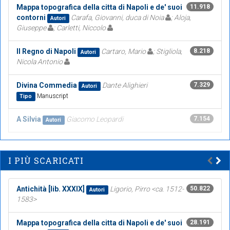
Mappa topografica della citta di Napoli e de' suoi
11.918
contorni
Carafa, Giovanni, duca di Noia
; Aloja,
Autori
Giuseppe
; Carletti, Niccolo
Il Regno di Napoli
Cartaro, Mario
; Stigliola,
8.218
Autori
Nicola Antonio
Divina Commedia
Dante Alighieri
7.329
Autori
Manuscript
Tipo
A Silvia
Giacomo Leopardi
7.154
Autori
I PIÙ SCARICATI
Antichità [lib. XXXIX]
Ligorio, Pirro <ca. 1512-
50.822
Autori
1583>
Mappa topografica della citta di Napoli e de' suoi
28.191