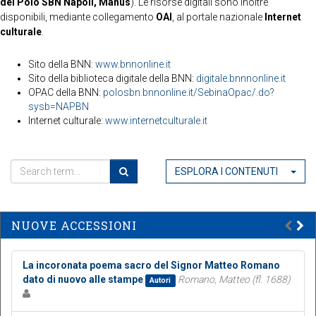
del Polo SBN Napoli, Manus
). Le risorse digitali sono inoltre
disponibili, mediante collegamento
OAI
, al portale nazionale
Internet
culturale
.
Sito della BNN:
www.bnnonline.it
Sito della biblioteca digitale della BNN:
digitale.bnnnonline.it
OPAC della BNN:
polosbn.bnnonline.it/SebinaOpac/.do?
sysb=NAPBN
Internet culturale:
www.internetculturale.it
ESPLORA I CONTENUTI
NUOVE ACCESSIONI
La incoronata poema sacro del Signor Matteo Romano
dato di nuovo alle stampe
Romano, Matteo (fl. 1688)
Autori