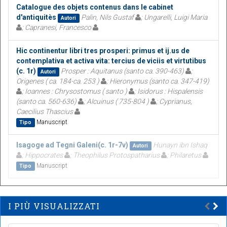
Catalogue des objets contenus dans le cabinet
d'antiquitès
Palin, Nils Gustaf
; Ungarelli, Luigi Maria
Autori
; Capranesi, Francesco
Hic continentur libri tres prosperi: primus et ij.us de
contemplativa et activa vita: tercius de viciis et virtutibus
(c. 1r)
Prosper : Aquitanus (santo ca. 390-463)
;
Autori
Origenes ( ca. 184-ca. 253 )
; Hieronymus (santo ca. 347-419)
; Ioannes : Chrysostomus ( santo )
; Isidorus : Hispalensis
(santo ca. 560-636)
; Alcuinus ( 735-804 )
; Cyprianus,
Caecilius Thascius
Manuscript
Tipo
Isagoge ad Tegni Galeni(c. 1r-7v)
Hunayn ibn Ishaq
Autori
; Hippocrates
; Theophilus Protospatharius
; Philaretus
Manuscript
Tipo
I PIÙ VISUALIZZATI