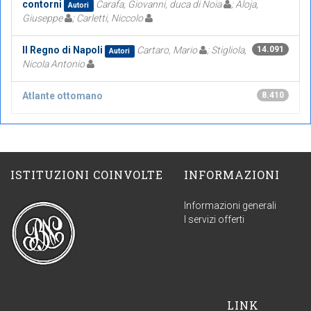
contorni
Carafa, Giovanni, duca di Noia
; Aloja,
Autori
Giuseppe
; Carletti, Niccolo
Il Regno di Napoli
Cartaro, Mario
; Stigliola,
14.091
Autori
Nicola Antonio
Atlante ottomano
8.410
ISTITUZIONI COINVOLTE
INFORMAZIONI
Informazioni generali
I servizi offerti
LINK