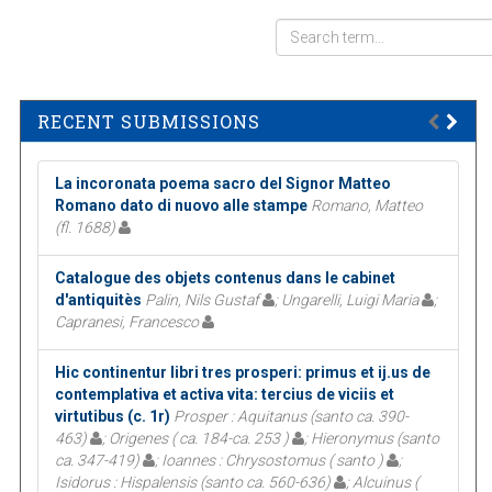
RECENT SUBMISSIONS
La incoronata poema sacro del Signor Matteo
Romano dato di nuovo alle stampe
Romano, Matteo
(fl. 1688)
Catalogue des objets contenus dans le cabinet
d'antiquitès
Palin, Nils Gustaf
; Ungarelli, Luigi Maria
;
Capranesi, Francesco
Hic continentur libri tres prosperi: primus et ij.us de
contemplativa et activa vita: tercius de viciis et
virtutibus (c. 1r)
Prosper : Aquitanus (santo ca. 390-
463)
; Origenes ( ca. 184-ca. 253 )
; Hieronymus (santo
ca. 347-419)
; Ioannes : Chrysostomus ( santo )
;
Isidorus : Hispalensis (santo ca. 560-636)
; Alcuinus (