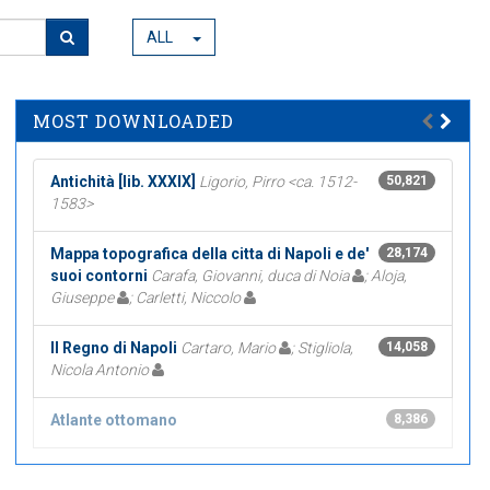
ALL
MOST DOWNLOADED
Antichità [lib. XXXIX]
Ligorio, Pirro <ca. 1512-
50,821
1583>
Mappa topografica della citta di Napoli e de'
28,174
suoi contorni
Carafa, Giovanni, duca di Noia
; Aloja,
Giuseppe
; Carletti, Niccolo
Il Regno di Napoli
Cartaro, Mario
; Stigliola,
14,058
Nicola Antonio
Atlante ottomano
8,386