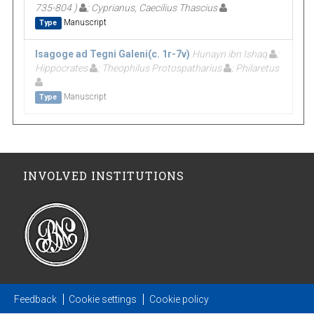
735-804 )
; Cyprianus, Caecilius Thascius
Manuscript
Type
Isagoge ad Tegni Galeni(c. 1r-7v)
Hunayn ibn Ishaq
;
Hippocrates
; Theophilus Protospatharius
; Philaretus
Manuscript
Type
INVOLVED INSTITUTIONS
Feedback
Cookie settings
Cookie policy