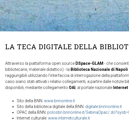
LA TECA DIGITALE DELLA BIBLIO
Attraverso la piattaforma open source
DSpace-GLAM
- che consente
bibliotecarie, materiale didattico) - la
Biblioteca Nazionale di Napoli
raggiungibili utilizzando l'interfaccia di interrogazione della piattafor
caso siano stati attivati i relativi collegamenti, a partire dalle notizie b
disponibili, mediante collegamento
OAI
, al portale nazionale
Internet
Sito della BNN:
www.bnnonline.it
Sito della biblioteca digitale della BNN:
digitale.bnnnonline.it
OPAC della BNN:
polosbn.bnnonline.it/SebinaOpac/.do?sys
Internet culturale:
www.internetculturale.it