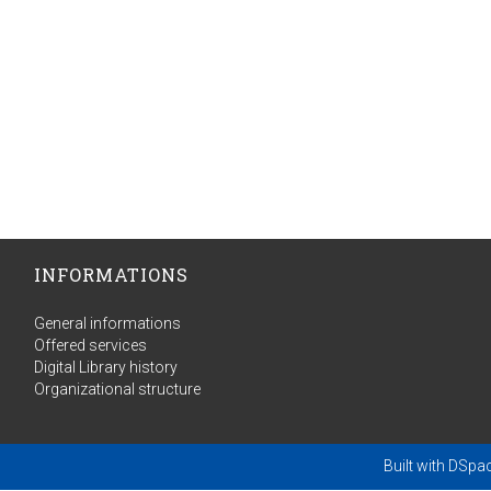
INFORMATIONS
General informations
Offered services
Digital Library history
Organizational structure
Built with
DSpa