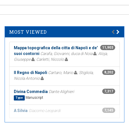
MOST VIEWED
Mappa topografica della citta di Napoli e de'
11,903
suoi contorni
Carafa, Giovanni, duca di Noia
; Aloja,
Giuseppe
; Carletti, Niccolo
Il Regno di Napoli
Cartaro, Mario
; Stigliola,
8,202
Nicola Antonio
Divina Commedia
Dante Alighieri
7,317
Manuscript
Type
A Silvia
Giacomo Leopardi
7,145