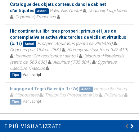
Catalogue des objets contenus dans le cabinet
d'antiquitès
Palin, Nils Gustaf
; Ungarelli, Luigi Maria
Autori
; Capranesi, Francesco
Hic continentur libri tres prosperi: primus et ij.us de
contemplativa et activa vita: tercius de viciis et virtutibus
(c. 1r)
Prosper : Aquitanus (santo ca. 390-463)
;
Autori
Origenes ( ca. 184-ca. 253 )
; Hieronymus (santo ca. 347-419)
; Ioannes : Chrysostomus ( santo )
; Isidorus : Hispalensis
(santo ca. 560-636)
; Alcuinus ( 735-804 )
; Cyprianus,
Caecilius Thascius
Manuscript
Tipo
Isagoge ad Tegni Galeni(c. 1r-7v)
Hunayn ibn Ishaq
Autori
; Hippocrates
; Theophilus Protospatharius
; Philaretus
Manuscript
Tipo
I PIÙ VISUALIZZATI