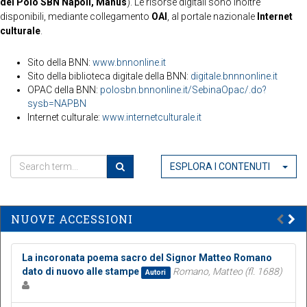
del Polo SBN Napoli, Manus
). Le risorse digitali sono inoltre
disponibili, mediante collegamento
OAI
, al portale nazionale
Internet
culturale
.
Sito della BNN:
www.bnnonline.it
Sito della biblioteca digitale della BNN:
digitale.bnnnonline.it
OPAC della BNN:
polosbn.bnnonline.it/SebinaOpac/.do?
sysb=NAPBN
Internet culturale:
www.internetculturale.it
ESPLORA I CONTENUTI
NUOVE ACCESSIONI
La incoronata poema sacro del Signor Matteo Romano
dato di nuovo alle stampe
Romano, Matteo (fl. 1688)
Autori