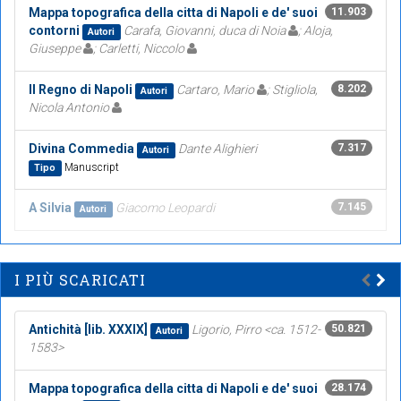
Mappa topografica della citta di Napoli e de' suoi
11.903
contorni
Carafa, Giovanni, duca di Noia
; Aloja,
Autori
Giuseppe
; Carletti, Niccolo
Il Regno di Napoli
Cartaro, Mario
; Stigliola,
8.202
Autori
Nicola Antonio
Divina Commedia
Dante Alighieri
7.317
Autori
Manuscript
Tipo
A Silvia
Giacomo Leopardi
7.145
Autori
I PIÙ SCARICATI
Antichità [lib. XXXIX]
Ligorio, Pirro <ca. 1512-
50.821
Autori
1583>
Mappa topografica della citta di Napoli e de' suoi
28.174