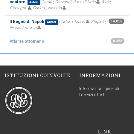
contorni
Carafa, Giovanni, duca di Noia
; Aloja,
Autori
Giuseppe
; Carletti, Niccolo
Il Regno di Napoli
Cartaro, Mario
; Stigliola,
14.058
Autori
Nicola Antonio
Atlante ottomano
8.386
ISTITUZIONI COINVOLTE
INFORMAZIONI
Informazioni generali
I servizi offerti
LINK