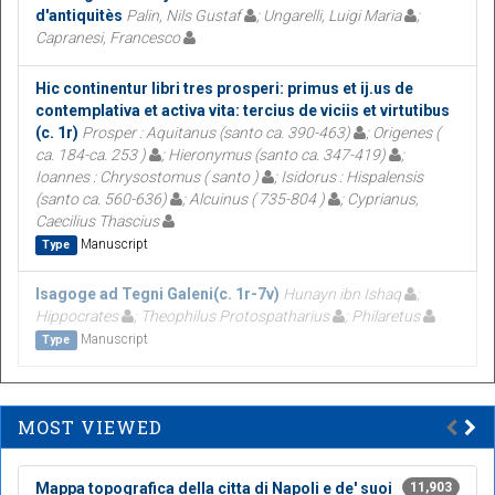
d'antiquitès
Palin, Nils Gustaf
; Ungarelli, Luigi Maria
;
Capranesi, Francesco
Hic continentur libri tres prosperi: primus et ij.us de
contemplativa et activa vita: tercius de viciis et virtutibus
(c. 1r)
Prosper : Aquitanus (santo ca. 390-463)
; Origenes (
ca. 184-ca. 253 )
; Hieronymus (santo ca. 347-419)
;
Ioannes : Chrysostomus ( santo )
; Isidorus : Hispalensis
(santo ca. 560-636)
; Alcuinus ( 735-804 )
; Cyprianus,
Caecilius Thascius
Manuscript
Type
Isagoge ad Tegni Galeni(c. 1r-7v)
Hunayn ibn Ishaq
;
Hippocrates
; Theophilus Protospatharius
; Philaretus
Manuscript
Type
MOST VIEWED
Mappa topografica della citta di Napoli e de' suoi
11,903