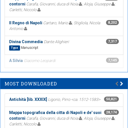
contorni
Carafa, Giovanni, duca di Noia
; Aloja, Giuseppe
;
Carletti, Niccolo
Il Regno di Napoli
Cartaro, Mario
; Stigliola, Nicola
8,202
Antonio
Divina Commedia
Dante Alighieri
7,317
Manuscript
Type
A Silvia
Giacomo Leopardi
7,145
MOST DOWNLOADED
Antichità [lib. XXXIX]
Ligorio, Pirro <ca. 1512-1583>
50,821
Mappa topografica della citta di Napoli e de' suoi
28,174
contorni
Carafa, Giovanni, duca di Noia
; Aloja, Giuseppe
;
Carletti, Niccolo