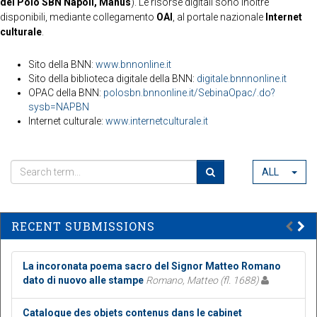
del Polo SBN Napoli, Manus
). Le risorse digitali sono inoltre
disponibili, mediante collegamento
OAI
, al portale nazionale
Internet
culturale
.
Sito della BNN:
www.bnnonline.it
Sito della biblioteca digitale della BNN:
digitale.bnnnonline.it
OPAC della BNN:
polosbn.bnnonline.it/SebinaOpac/.do?
sysb=NAPBN
Internet culturale:
www.internetculturale.it
ALL
RECENT SUBMISSIONS
La incoronata poema sacro del Signor Matteo Romano
dato di nuovo alle stampe
Romano, Matteo (fl. 1688)
Catalogue des objets contenus dans le cabinet