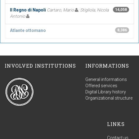
Il Regno di Napoli
Cartaro, Mario
; Stigliola, Nicola
14,058
Antonio
Atlante ottomano
8,386
INVOLVED INSTITUTIONS
INFORMATIONS
General informations
Offered services
Digital Library history
Organizational structure
LINKS
Contact us