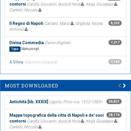
contorni
Carafa, Giovanni, duca di Noia
; Aloja, Giuseppe
;
Carletti, Niccolo
Il Regno di Napoli
Cartaro, Mario
; Stigliola, Nicola
8,202
Antonio
Divina Commedia
Dante Alighieri
7,317
Manuscript
Type
A Silvia
Giacomo Leopardi
7,145
MOST DOWNLOADED
Antichità [lib. XXXIX]
Ligorio, Pirro <ca. 1512-1583>
50,821
Mappa topografica della citta di Napoli e de' suoi
28,174
contorni
Carafa, Giovanni, duca di Noia
; Aloja, Giuseppe
;
Carletti, Niccolo