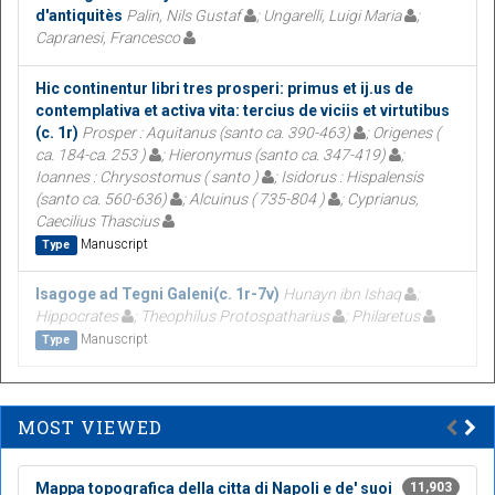
d'antiquitès
Palin, Nils Gustaf
; Ungarelli, Luigi Maria
;
Capranesi, Francesco
Hic continentur libri tres prosperi: primus et ij.us de
contemplativa et activa vita: tercius de viciis et virtutibus
(c. 1r)
Prosper : Aquitanus (santo ca. 390-463)
; Origenes (
ca. 184-ca. 253 )
; Hieronymus (santo ca. 347-419)
;
Ioannes : Chrysostomus ( santo )
; Isidorus : Hispalensis
(santo ca. 560-636)
; Alcuinus ( 735-804 )
; Cyprianus,
Caecilius Thascius
Manuscript
Type
Isagoge ad Tegni Galeni(c. 1r-7v)
Hunayn ibn Ishaq
;
Hippocrates
; Theophilus Protospatharius
; Philaretus
Manuscript
Type
MOST VIEWED
Mappa topografica della citta di Napoli e de' suoi
11,903