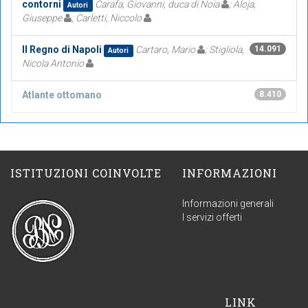
contorni
Carafa, Giovanni, duca di Noia
; Aloja,
Autori
Giuseppe
; Carletti, Niccolo
Il Regno di Napoli
Cartaro, Mario
; Stigliola,
14.091
Autori
Nicola Antonio
Atlante ottomano
8.410
ISTITUZIONI COINVOLTE
INFORMAZIONI
Informazioni generali
I servizi offerti
LINK