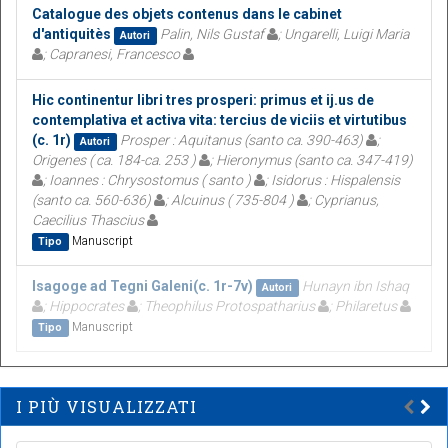
Catalogue des objets contenus dans le cabinet
d'antiquitès
Palin, Nils Gustaf
; Ungarelli, Luigi Maria
Autori
; Capranesi, Francesco
Hic continentur libri tres prosperi: primus et ij.us de
contemplativa et activa vita: tercius de viciis et virtutibus
(c. 1r)
Prosper : Aquitanus (santo ca. 390-463)
;
Autori
Origenes ( ca. 184-ca. 253 )
; Hieronymus (santo ca. 347-419)
; Ioannes : Chrysostomus ( santo )
; Isidorus : Hispalensis
(santo ca. 560-636)
; Alcuinus ( 735-804 )
; Cyprianus,
Caecilius Thascius
Manuscript
Tipo
Isagoge ad Tegni Galeni(c. 1r-7v)
Hunayn ibn Ishaq
Autori
; Hippocrates
; Theophilus Protospatharius
; Philaretus
Manuscript
Tipo
I PIÙ VISUALIZZATI