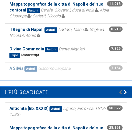
Mappa topografica della citta di Napoli e de' suoi
11.918
contorni
Carafa, Giovanni, duca di Noia
; Aloja,
Autori
Giuseppe
; Carletti, Niccolo
Il Regno di Napoli
Cartaro, Mario
; Stigliola,
8.218
Autori
Nicola Antonio
Divina Commedia
Dante Alighieri
7.329
Autori
Manuscript
Tipo
A Silvia
Giacomo Leopardi
7.154
Autori
I PIÙ SCARICATI
Antichità [lib. XXXIX]
Ligorio, Pirro <ca. 1512-
50.822
Autori
1583>
Mappa topografica della citta di Napoli e de' suoi
28.191