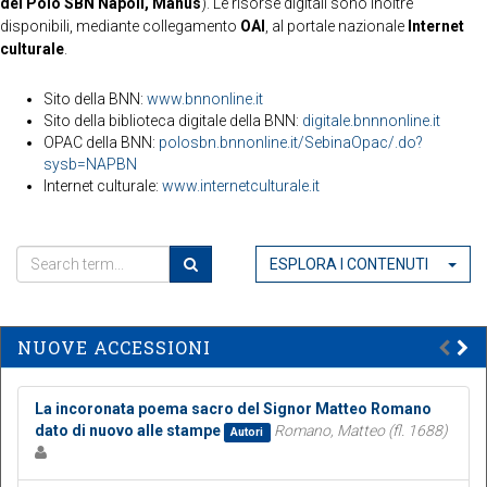
del Polo SBN Napoli, Manus
). Le risorse digitali sono inoltre
disponibili, mediante collegamento
OAI
, al portale nazionale
Internet
culturale
.
Sito della BNN:
www.bnnonline.it
Sito della biblioteca digitale della BNN:
digitale.bnnnonline.it
OPAC della BNN:
polosbn.bnnonline.it/SebinaOpac/.do?
sysb=NAPBN
Internet culturale:
www.internetculturale.it
ESPLORA I CONTENUTI
NUOVE ACCESSIONI
La incoronata poema sacro del Signor Matteo Romano
dato di nuovo alle stampe
Romano, Matteo (fl. 1688)
Autori