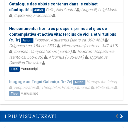
Catalogue des objets contenus dans le cabinet
d'antiquitès
Palin, Nils Gustaf
; Ungarelli, Luigi Maria
Autori
; Capranesi, Francesco
Hic continentur libri tres prosperi: primus et ij.us de
contemplativa et activa vita: tercius de viciis et virtutibus
(c. 1r)
Prosper : Aquitanus (santo ca. 390-463)
;
Autori
Origenes ( ca. 184-ca. 253 )
; Hieronymus (santo ca. 347-419)
; Ioannes : Chrysostomus ( santo )
; Isidorus : Hispalensis
(santo ca. 560-636)
; Alcuinus ( 735-804 )
; Cyprianus,
Caecilius Thascius
Manuscript
Tipo
Isagoge ad Tegni Galeni(c. 1r-7v)
Hunayn ibn Ishaq
Autori
; Hippocrates
; Theophilus Protospatharius
; Philaretus
Manuscript
Tipo
I PIÙ VISUALIZZATI