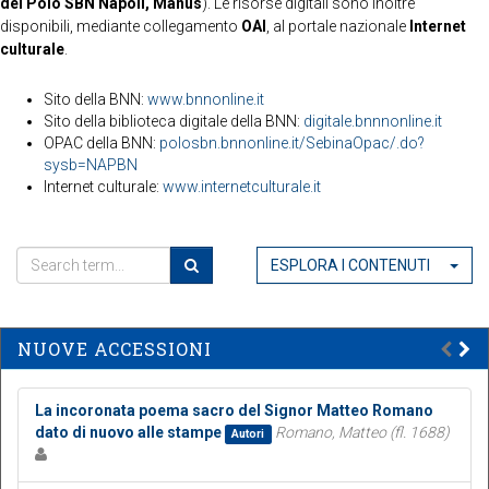
del Polo SBN Napoli, Manus
). Le risorse digitali sono inoltre
disponibili, mediante collegamento
OAI
, al portale nazionale
Internet
culturale
.
Sito della BNN:
www.bnnonline.it
Sito della biblioteca digitale della BNN:
digitale.bnnnonline.it
OPAC della BNN:
polosbn.bnnonline.it/SebinaOpac/.do?
sysb=NAPBN
Internet culturale:
www.internetculturale.it
ESPLORA I CONTENUTI
NUOVE ACCESSIONI
La incoronata poema sacro del Signor Matteo Romano
dato di nuovo alle stampe
Romano, Matteo (fl. 1688)
Autori