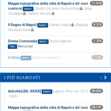
Mappa topografica della citta di Napoli e de' suoi
11.918
contorni
Carafa, Giovanni, duca di Noia
; Aloja,
Autori
Giuseppe
; Carletti, Niccolo
Il Regno di Napoli
Cartaro, Mario
; Stigliola,
8.218
Autori
Nicola Antonio
Divina Commedia
Dante Alighieri
7.329
Autori
Manuscript
Tipo
A Silvia
Giacomo Leopardi
7.154
Autori
I PIÙ SCARICATI
Antichità [lib. XXXIX]
Ligorio, Pirro <ca. 1512-
50.822
Autori
1583>
Mappa topografica della citta di Napoli e de' suoi
28.191