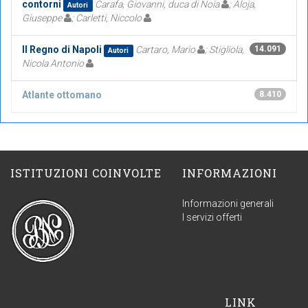
contorni
Carafa, Giovanni, duca di Noia
; Aloja,
Autori
Giuseppe
; Carletti, Niccolo
Il Regno di Napoli
Cartaro, Mario
; Stigliola,
14.091
Autori
Nicola Antonio
Atlante ottomano
8.410
ISTITUZIONI COINVOLTE
INFORMAZIONI
Informazioni generali
I servizi offerti
LINK