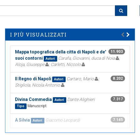
I PIÙ VISUALIZZATI
Mappa topografica della citta di Napoli e de'
11.903
suoi contorni
Carafa, Giovanni, duca di Noia
;
Autori
Aloja, Giuseppe
; Carletti, Niccolo
Il Regno di Napoli
Cartaro, Mario
;
8.202
Autori
Stigliola, Nicola Antonio
Divina Commedia
Dante Alighieri
7.317
Autori
Manuscript
Tipo
A Silvia
Giacomo Leopardi
7.145
Autori