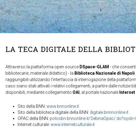
LA TECA DIGITALE DELLA BIBLIO
Attraverso la piattaforma open source
DSpace-GLAM
- che consente
bibliotecarie, materiale didattico) - la
Biblioteca Nazionale di Napoli
raggiungibili utilizzando l'interfaccia di interrogazione della piattafor
caso siano stati attivati i relativi collegamenti, a partire dalle notizie b
disponibili, mediante collegamento
OAI
, al portale nazionale
Internet
Sito della BNN:
www.bnnonline.it
Sito della biblioteca digitale della BNN:
digitale.bnnnonline.it
OPAC della BNN:
polosbn.bnnonline.it/SebinaOpac/.do?sys
Internet culturale:
www.internetculturale.it