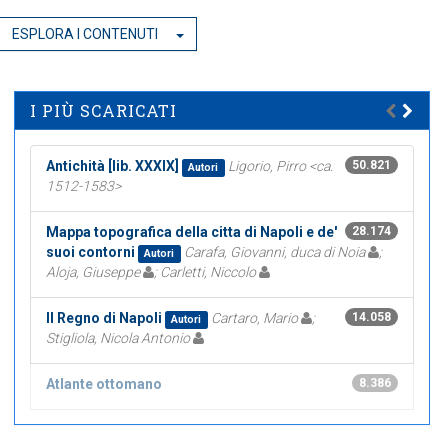
ESPLORA I CONTENUTI
I PIÙ SCARICATI
Antichità [lib. XXXIX]
Ligorio, Pirro <ca.
50.821
Autori
1512-1583>
Mappa topografica della citta di Napoli e de'
28.174
suoi contorni
Carafa, Giovanni, duca di Noia
;
Autori
Aloja, Giuseppe
; Carletti, Niccolo
Il Regno di Napoli
Cartaro, Mario
;
14.058
Autori
Stigliola, Nicola Antonio
Atlante ottomano
8.386