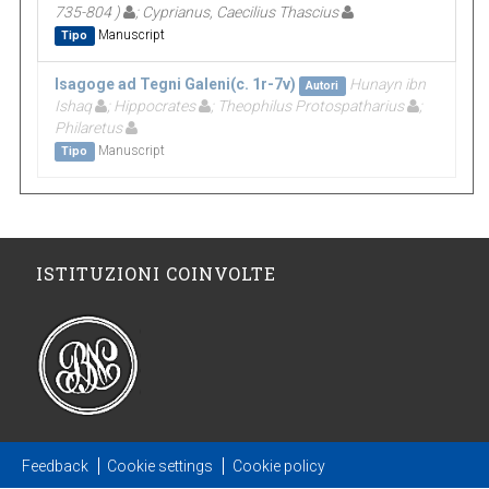
735-804 )
; Cyprianus, Caecilius Thascius
Manuscript
Tipo
Isagoge ad Tegni Galeni(c. 1r-7v)
Hunayn ibn
Autori
Ishaq
; Hippocrates
; Theophilus Protospatharius
;
Philaretus
Manuscript
Tipo
ISTITUZIONI COINVOLTE
Feedback
Cookie settings
Cookie policy