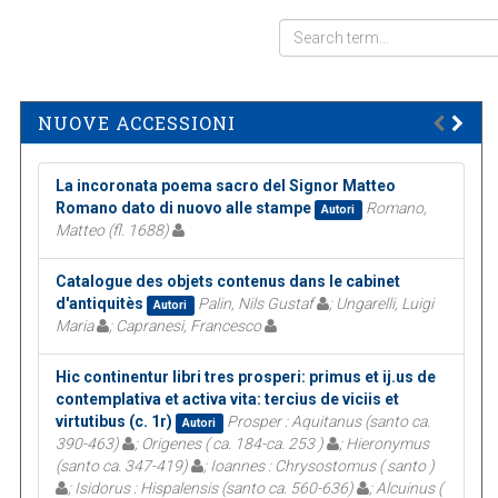
NUOVE ACCESSIONI
La incoronata poema sacro del Signor Matteo
Romano dato di nuovo alle stampe
Romano,
Autori
Matteo (fl. 1688)
Catalogue des objets contenus dans le cabinet
d'antiquitès
Palin, Nils Gustaf
; Ungarelli, Luigi
Autori
Maria
; Capranesi, Francesco
Hic continentur libri tres prosperi: primus et ij.us de
contemplativa et activa vita: tercius de viciis et
virtutibus (c. 1r)
Prosper : Aquitanus (santo ca.
Autori
390-463)
; Origenes ( ca. 184-ca. 253 )
; Hieronymus
(santo ca. 347-419)
; Ioannes : Chrysostomus ( santo )
; Isidorus : Hispalensis (santo ca. 560-636)
; Alcuinus (