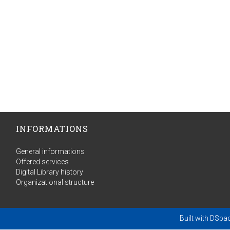
INFORMATIONS
General informations
Offered services
Digital Library history
Organizational structure
Built with
DSpa