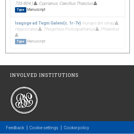
735-804 )
; Cyprianus, Caecilius Thascius
Manuscript
Type
Isagoge ad Tegni Galeni(c. 1r-7v)
Hunayn ibn Ishaq
;
Hippocrates
; Theophilus Protospatharius
; Philaretus
Manuscript
Type
INVOLVED INSTITUTIONS
Feedback
Cookie settings
Cookie policy