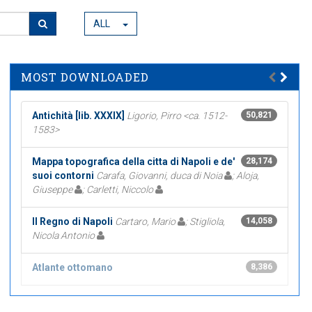
ALL
MOST DOWNLOADED
Antichità [lib. XXXIX]
Ligorio, Pirro <ca. 1512-
50,821
1583>
Mappa topografica della citta di Napoli e de'
28,174
suoi contorni
Carafa, Giovanni, duca di Noia
; Aloja,
Giuseppe
; Carletti, Niccolo
Il Regno di Napoli
Cartaro, Mario
; Stigliola,
14,058
Nicola Antonio
Atlante ottomano
8,386