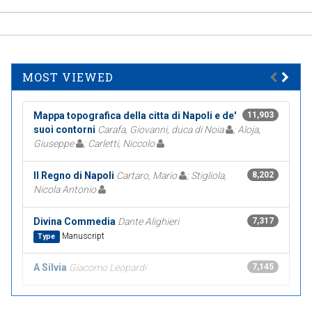
MOST VIEWED
Mappa topografica della citta di Napoli e de'
11,903
suoi contorni
Carafa, Giovanni, duca di Noia
; Aloja,
Giuseppe
; Carletti, Niccolo
Il Regno di Napoli
Cartaro, Mario
; Stigliola,
8,202
Nicola Antonio
Divina Commedia
Dante Alighieri
7,317
Manuscript
Type
A Silvia
Giacomo Leopardi
7,145