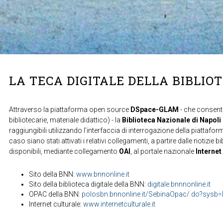
LA TECA DIGITALE DELLA BIBLIO
Attraverso la piattaforma open source
DSpace-GLAM
- che consente
bibliotecarie, materiale didattico) - la
Biblioteca Nazionale di Napoli
raggiungibili utilizzando l'interfaccia di interrogazione della piattafor
caso siano stati attivati i relativi collegamenti, a partire dalle notizie b
disponibili, mediante collegamento
OAI
, al portale nazionale
Internet
Sito della BNN:
www.bnnonline.it
Sito della biblioteca digitale della BNN:
digitale.bnnnonline.it
OPAC della BNN:
polosbn.bnnonline.it/SebinaOpac/.do?sys
Internet culturale:
www.internetculturale.it