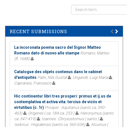
RECENT SUBMISSIONS
La incoronata poema sacro del Signor Matteo
Romano dato di nuovo alle stampe
Romano, Matteo
(fl. 1688)
Catalogue des objets contenus dans le cabinet
d'antiquitès
Palin, Nils Gustaf
; Ungarelli, Luigi Maria
;
Capranesi, Francesco
Hic continentur libri tres prosperi: primus et ij.us de
contemplativa et activa vita: tercius de viciis et
virtutibus (c. 1r)
Prosper : Aquitanus (santo ca. 390-
463)
; Origenes ( ca. 184-ca. 253 )
; Hieronymus (santo
ca. 347-419)
; Ioannes : Chrysostomus ( santo )
;
Isidorus : Hispalensis (santo ca. 560-636)
; Alcuinus (