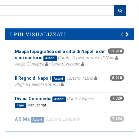
I PIÙ VISUALIZZATI
Mappa topografica della citta di Napoli e de'
11.918
suoi contorni
Carafa, Giovanni, duca di Noia
;
Autori
Aloja, Giuseppe
; Carletti, Niccolo
Il Regno di Napoli
Cartaro, Mario
;
8.218
Autori
Stigliola, Nicola Antonio
Divina Commedia
Dante Alighieri
7.329
Autori
Manuscript
Tipo
A Silvia
Giacomo Leopardi
7.154
Autori