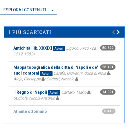
ESPLORA I CONTENUTI
I PIÙ SCARICATI
Antichità [lib. XXXIX]
Ligorio, Pirro <ca.
50.822
Autori
1512-1583>
Mappa topografica della citta di Napoli e de'
28.191
suoi contorni
Carafa, Giovanni, duca di Noia
;
Autori
Aloja, Giuseppe
; Carletti, Niccolo
Il Regno di Napoli
Cartaro, Mario
;
14.091
Autori
Stigliola, Nicola Antonio
Atlante ottomano
8.410