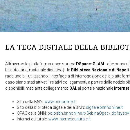
LA TECA DIGITALE DELLA BIBLIO
Attraverso la piattaforma open source
DSpace-GLAM
- che consente
bibliotecarie, materiale didattico) - la
Biblioteca Nazionale di Napoli
raggiungibili utilizzando l'interfaccia di interrogazione della piattafor
caso siano stati attivati i relativi collegamenti, a partire dalle notizie b
disponibili, mediante collegamento
OAI
, al portale nazionale
Internet
Sito della BNN:
www.bnnonline.it
Sito della biblioteca digitale della BNN:
digitale.bnnnonline.it
OPAC della BNN:
polosbn.bnnonline.it/SebinaOpac/.do?sys
Internet culturale:
www.internetculturale.it