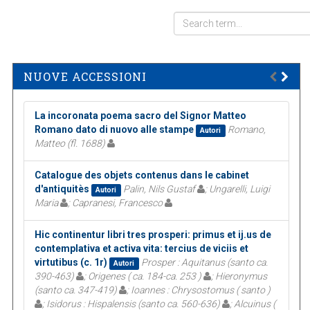
NUOVE ACCESSIONI
La incoronata poema sacro del Signor Matteo
Romano dato di nuovo alle stampe
Romano,
Autori
Matteo (fl. 1688)
Catalogue des objets contenus dans le cabinet
d'antiquitès
Palin, Nils Gustaf
; Ungarelli, Luigi
Autori
Maria
; Capranesi, Francesco
Hic continentur libri tres prosperi: primus et ij.us de
contemplativa et activa vita: tercius de viciis et
virtutibus (c. 1r)
Prosper : Aquitanus (santo ca.
Autori
390-463)
; Origenes ( ca. 184-ca. 253 )
; Hieronymus
(santo ca. 347-419)
; Ioannes : Chrysostomus ( santo )
; Isidorus : Hispalensis (santo ca. 560-636)
; Alcuinus (