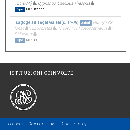
735-804 )
; Cyprianus, Caecilius Thascius
Manuscript
Tipo
Isagoge ad Tegni Galeni(c. 1r-7v)
Hunayn ibn
Autori
Ishaq
; Hippocrates
; Theophilus Protospatharius
;
Philaretus
Manuscript
Tipo
ISTITUZIONI COINVOLTE
Feedback
Cookie settings
Cookie policy