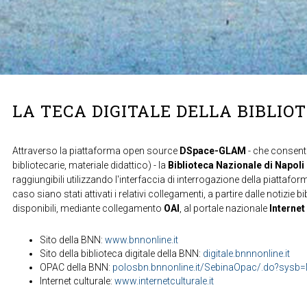
LA TECA DIGITALE DELLA BIBLIO
Attraverso la piattaforma open source
DSpace-GLAM
- che consente
bibliotecarie, materiale didattico) - la
Biblioteca Nazionale di Napoli
raggiungibili utilizzando l'interfaccia di interrogazione della piattafor
caso siano stati attivati i relativi collegamenti, a partire dalle notizie b
disponibili, mediante collegamento
OAI
, al portale nazionale
Internet
Sito della BNN:
www.bnnonline.it
Sito della biblioteca digitale della BNN:
digitale.bnnnonline.it
OPAC della BNN:
polosbn.bnnonline.it/SebinaOpac/.do?sys
Internet culturale:
www.internetculturale.it