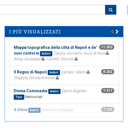
I PIÙ VISUALIZZATI
Mappa topografica della citta di Napoli e de'
11.903
suoi contorni
Carafa, Giovanni, duca di Noia
;
Autori
Aloja, Giuseppe
; Carletti, Niccolo
Il Regno di Napoli
Cartaro, Mario
;
8.202
Autori
Stigliola, Nicola Antonio
Divina Commedia
Dante Alighieri
7.317
Autori
Manuscript
Tipo
A Silvia
Giacomo Leopardi
7.145
Autori