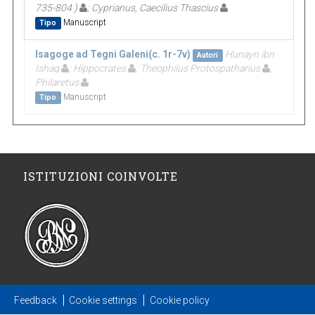
735-804 )
; Cyprianus, Caecilius Thascius
Manuscript
Tipo
Isagoge ad Tegni Galeni(c. 1r-7v)
Hunayn ibn
Autori
Ishaq
; Hippocrates
; Theophilus Protospatharius
;
Philaretus
Manuscript
Tipo
ISTITUZIONI COINVOLTE
Feedback
Cookie settings
Cookie policy