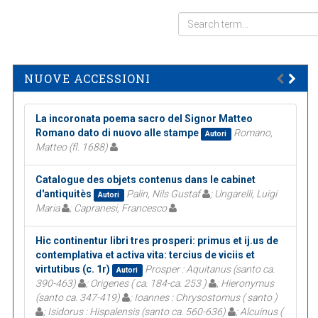
NUOVE ACCESSIONI
La incoronata poema sacro del Signor Matteo
Romano dato di nuovo alle stampe
Romano,
Autori
Matteo (fl. 1688)
Catalogue des objets contenus dans le cabinet
d'antiquitès
Palin, Nils Gustaf
; Ungarelli, Luigi
Autori
Maria
; Capranesi, Francesco
Hic continentur libri tres prosperi: primus et ij.us de
contemplativa et activa vita: tercius de viciis et
virtutibus (c. 1r)
Prosper : Aquitanus (santo ca.
Autori
390-463)
; Origenes ( ca. 184-ca. 253 )
; Hieronymus
(santo ca. 347-419)
; Ioannes : Chrysostomus ( santo )
; Isidorus : Hispalensis (santo ca. 560-636)
; Alcuinus (