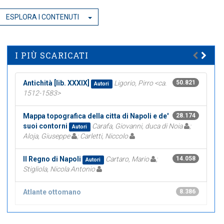
ESPLORA I CONTENUTI
I PIÙ SCARICATI
Antichità [lib. XXXIX]
Ligorio, Pirro <ca.
50.821
Autori
1512-1583>
Mappa topografica della citta di Napoli e de'
28.174
suoi contorni
Carafa, Giovanni, duca di Noia
;
Autori
Aloja, Giuseppe
; Carletti, Niccolo
Il Regno di Napoli
Cartaro, Mario
;
14.058
Autori
Stigliola, Nicola Antonio
Atlante ottomano
8.386