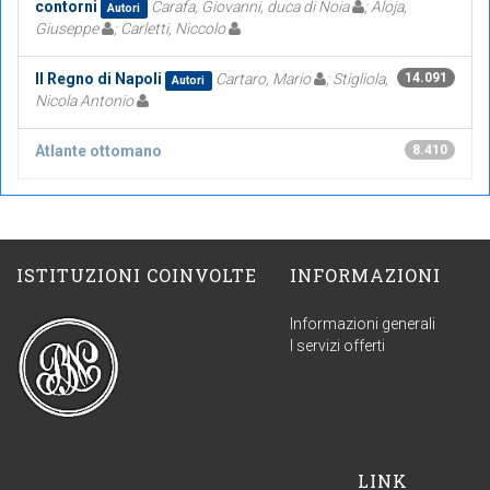
contorni
Carafa, Giovanni, duca di Noia
; Aloja,
Autori
Giuseppe
; Carletti, Niccolo
Il Regno di Napoli
Cartaro, Mario
; Stigliola,
14.091
Autori
Nicola Antonio
Atlante ottomano
8.410
ISTITUZIONI COINVOLTE
INFORMAZIONI
Informazioni generali
I servizi offerti
LINK