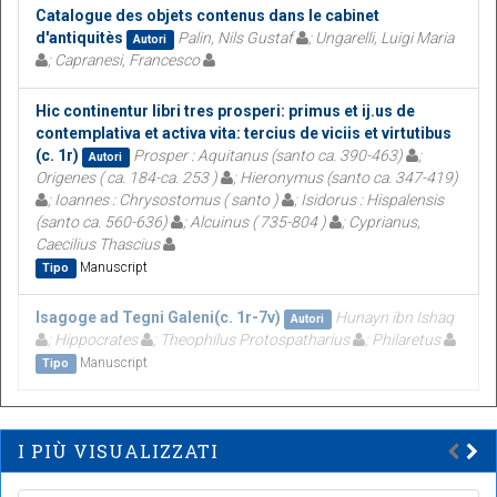
Catalogue des objets contenus dans le cabinet
d'antiquitès
Palin, Nils Gustaf
; Ungarelli, Luigi Maria
Autori
; Capranesi, Francesco
Hic continentur libri tres prosperi: primus et ij.us de
contemplativa et activa vita: tercius de viciis et virtutibus
(c. 1r)
Prosper : Aquitanus (santo ca. 390-463)
;
Autori
Origenes ( ca. 184-ca. 253 )
; Hieronymus (santo ca. 347-419)
; Ioannes : Chrysostomus ( santo )
; Isidorus : Hispalensis
(santo ca. 560-636)
; Alcuinus ( 735-804 )
; Cyprianus,
Caecilius Thascius
Manuscript
Tipo
Isagoge ad Tegni Galeni(c. 1r-7v)
Hunayn ibn Ishaq
Autori
; Hippocrates
; Theophilus Protospatharius
; Philaretus
Manuscript
Tipo
I PIÙ VISUALIZZATI