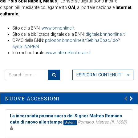
del Polo SBN Napoli, Manus
). Le risorse digitali sono inoltre
disponibili, mediante collegamento
OAI
, al portale nazionale
Internet
culturale
.
Sito della BNN:
www.bnnonline.it
Sito della biblioteca digitale della BNN:
digitale.bnnnonline.it
OPAC della BNN:
polosbn.bnnonline.it/SebinaOpac/.do?
sysb=NAPBN
Internet culturale:
www.internetculturale.it
ESPLORA I CONTENUTI
NUOVE ACCESSIONI
La incoronata poema sacro del Signor Matteo Romano
dato di nuovo alle stampe
Romano, Matteo (fl. 1688)
Autori