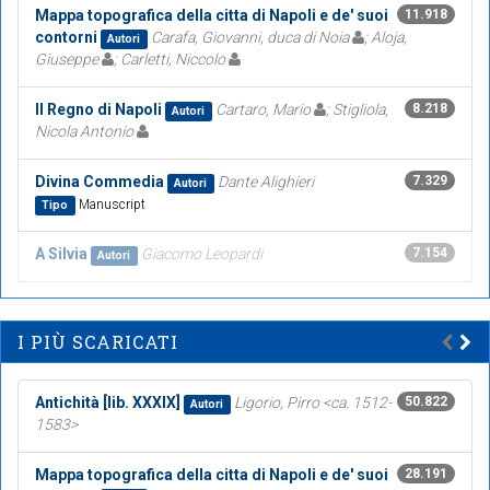
Mappa topografica della citta di Napoli e de' suoi
11.918
contorni
Carafa, Giovanni, duca di Noia
; Aloja,
Autori
Giuseppe
; Carletti, Niccolo
Il Regno di Napoli
Cartaro, Mario
; Stigliola,
8.218
Autori
Nicola Antonio
Divina Commedia
Dante Alighieri
7.329
Autori
Manuscript
Tipo
A Silvia
Giacomo Leopardi
7.154
Autori
I PIÙ SCARICATI
Antichità [lib. XXXIX]
Ligorio, Pirro <ca. 1512-
50.822
Autori
1583>
Mappa topografica della citta di Napoli e de' suoi
28.191