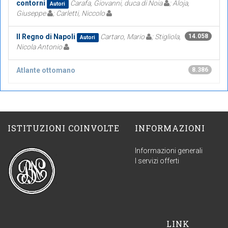
contorni
Carafa, Giovanni, duca di Noia
; Aloja,
Autori
Giuseppe
; Carletti, Niccolo
Il Regno di Napoli
Cartaro, Mario
; Stigliola,
14.058
Autori
Nicola Antonio
Atlante ottomano
8.386
ISTITUZIONI COINVOLTE
INFORMAZIONI
Informazioni generali
I servizi offerti
LINK