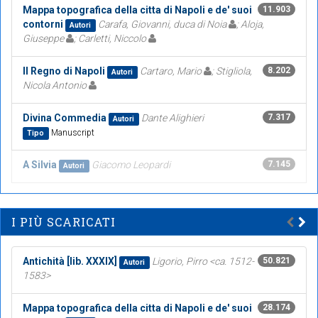
Mappa topografica della citta di Napoli e de' suoi
11.903
contorni
Carafa, Giovanni, duca di Noia
; Aloja,
Autori
Giuseppe
; Carletti, Niccolo
Il Regno di Napoli
Cartaro, Mario
; Stigliola,
8.202
Autori
Nicola Antonio
Divina Commedia
Dante Alighieri
7.317
Autori
Manuscript
Tipo
A Silvia
Giacomo Leopardi
7.145
Autori
I PIÙ SCARICATI
Antichità [lib. XXXIX]
Ligorio, Pirro <ca. 1512-
50.821
Autori
1583>
Mappa topografica della citta di Napoli e de' suoi
28.174