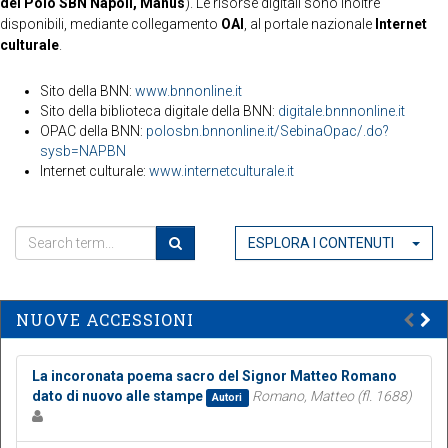
del Polo SBN Napoli, Manus
). Le risorse digitali sono inoltre
disponibili, mediante collegamento
OAI
, al portale nazionale
Internet
culturale
.
Sito della BNN:
www.bnnonline.it
Sito della biblioteca digitale della BNN:
digitale.bnnnonline.it
OPAC della BNN:
polosbn.bnnonline.it/SebinaOpac/.do?
sysb=NAPBN
Internet culturale:
www.internetculturale.it
ESPLORA I CONTENUTI
NUOVE ACCESSIONI
La incoronata poema sacro del Signor Matteo Romano
dato di nuovo alle stampe
Romano, Matteo (fl. 1688)
Autori