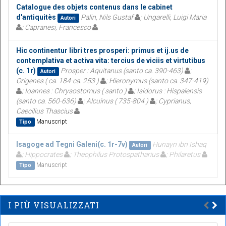
Catalogue des objets contenus dans le cabinet
d'antiquitès
Palin, Nils Gustaf
; Ungarelli, Luigi Maria
Autori
; Capranesi, Francesco
Hic continentur libri tres prosperi: primus et ij.us de
contemplativa et activa vita: tercius de viciis et virtutibus
(c. 1r)
Prosper : Aquitanus (santo ca. 390-463)
;
Autori
Origenes ( ca. 184-ca. 253 )
; Hieronymus (santo ca. 347-419)
; Ioannes : Chrysostomus ( santo )
; Isidorus : Hispalensis
(santo ca. 560-636)
; Alcuinus ( 735-804 )
; Cyprianus,
Caecilius Thascius
Manuscript
Tipo
Isagoge ad Tegni Galeni(c. 1r-7v)
Hunayn ibn Ishaq
Autori
; Hippocrates
; Theophilus Protospatharius
; Philaretus
Manuscript
Tipo
I PIÙ VISUALIZZATI