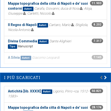
Mappa topografica della citta di Napoli e de' suoi
11.903
contorni
Carafa, Giovanni, duca di Noia
; Aloja,
Autori
Giuseppe
; Carletti, Niccolo
Il Regno di Napoli
Cartaro, Mario
; Stigliola,
8.202
Autori
Nicola Antonio
Divina Commedia
Dante Alighieri
7.317
Autori
Manuscript
Tipo
A Silvia
Giacomo Leopardi
7.145
Autori
I PIÙ SCARICATI
Antichità [lib. XXXIX]
Ligorio, Pirro <ca. 1512-
50.821
Autori
1583>
Mappa topografica della citta di Napoli e de' suoi
28.174