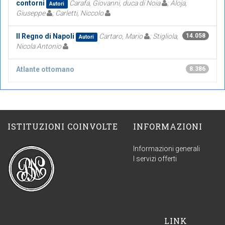
contorni
Carafa, Giovanni, duca di Noia
; Aloja,
Autori
Giuseppe
; Carletti, Niccolo
Il Regno di Napoli
Cartaro, Mario
; Stigliola,
14.058
Autori
Nicola Antonio
Atlante ottomano
8.386
ISTITUZIONI COINVOLTE
INFORMAZIONI
Informazioni generali
I servizi offerti
LINK