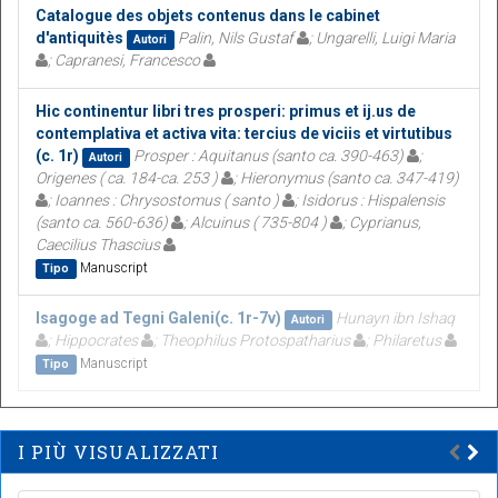
Catalogue des objets contenus dans le cabinet
d'antiquitès
Palin, Nils Gustaf
; Ungarelli, Luigi Maria
Autori
; Capranesi, Francesco
Hic continentur libri tres prosperi: primus et ij.us de
contemplativa et activa vita: tercius de viciis et virtutibus
(c. 1r)
Prosper : Aquitanus (santo ca. 390-463)
;
Autori
Origenes ( ca. 184-ca. 253 )
; Hieronymus (santo ca. 347-419)
; Ioannes : Chrysostomus ( santo )
; Isidorus : Hispalensis
(santo ca. 560-636)
; Alcuinus ( 735-804 )
; Cyprianus,
Caecilius Thascius
Manuscript
Tipo
Isagoge ad Tegni Galeni(c. 1r-7v)
Hunayn ibn Ishaq
Autori
; Hippocrates
; Theophilus Protospatharius
; Philaretus
Manuscript
Tipo
I PIÙ VISUALIZZATI