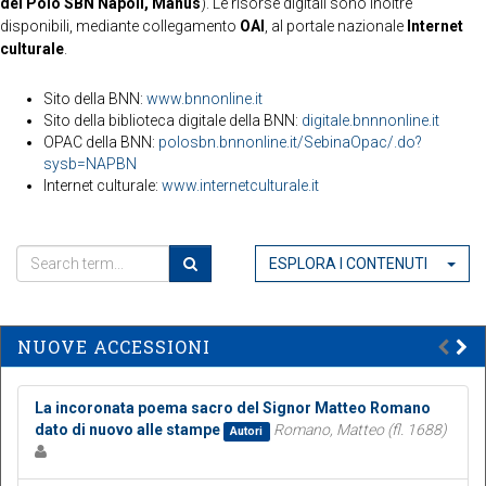
del Polo SBN Napoli, Manus
). Le risorse digitali sono inoltre
disponibili, mediante collegamento
OAI
, al portale nazionale
Internet
culturale
.
Sito della BNN:
www.bnnonline.it
Sito della biblioteca digitale della BNN:
digitale.bnnnonline.it
OPAC della BNN:
polosbn.bnnonline.it/SebinaOpac/.do?
sysb=NAPBN
Internet culturale:
www.internetculturale.it
ESPLORA I CONTENUTI
NUOVE ACCESSIONI
La incoronata poema sacro del Signor Matteo Romano
dato di nuovo alle stampe
Romano, Matteo (fl. 1688)
Autori