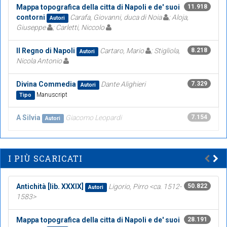
Mappa topografica della citta di Napoli e de' suoi
11.918
contorni
Carafa, Giovanni, duca di Noia
; Aloja,
Autori
Giuseppe
; Carletti, Niccolo
Il Regno di Napoli
Cartaro, Mario
; Stigliola,
8.218
Autori
Nicola Antonio
Divina Commedia
Dante Alighieri
7.329
Autori
Manuscript
Tipo
A Silvia
Giacomo Leopardi
7.154
Autori
I PIÙ SCARICATI
Antichità [lib. XXXIX]
Ligorio, Pirro <ca. 1512-
50.822
Autori
1583>
Mappa topografica della citta di Napoli e de' suoi
28.191