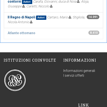
contorni
Carafa, Giovanni, duca di Noia
; Aloja,
Autori
Giuseppe
; Carletti, Niccolo
Il Regno di Napoli
Cartaro, Mario
; Stigliola,
14.091
Autori
Nicola Antonio
Atlante ottomano
8.410
ISTITUZIONI COINVOLTE
INFORMAZIONI
Informazioni generali
I servizi offerti
LINK