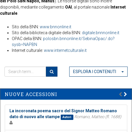
del Polo SBN Napoli, Manus
). Le risorse digitali sono inoltre
disponibili, mediante collegamento
OAI
, al portale nazionale
Internet
culturale
.
Sito della BNN:
www.bnnonline.it
Sito della biblioteca digitale della BNN:
digitale.bnnnonline.it
OPAC della BNN:
polosbn.bnnonline.it/SebinaOpac/.do?
sysb=NAPBN
Internet culturale:
www.internetculturale.it
ESPLORA I CONTENUTI
NUOVE ACCESSIONI
La incoronata poema sacro del Signor Matteo Romano
dato di nuovo alle stampe
Romano, Matteo (fl. 1688)
Autori