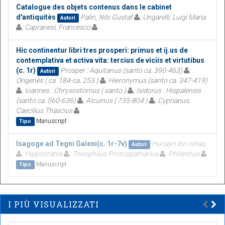
Catalogue des objets contenus dans le cabinet
d'antiquitès
Palin, Nils Gustaf
; Ungarelli, Luigi Maria
Autori
; Capranesi, Francesco
Hic continentur libri tres prosperi: primus et ij.us de
contemplativa et activa vita: tercius de viciis et virtutibus
(c. 1r)
Prosper : Aquitanus (santo ca. 390-463)
;
Autori
Origenes ( ca. 184-ca. 253 )
; Hieronymus (santo ca. 347-419)
; Ioannes : Chrysostomus ( santo )
; Isidorus : Hispalensis
(santo ca. 560-636)
; Alcuinus ( 735-804 )
; Cyprianus,
Caecilius Thascius
Manuscript
Tipo
Isagoge ad Tegni Galeni(c. 1r-7v)
Hunayn ibn Ishaq
Autori
; Hippocrates
; Theophilus Protospatharius
; Philaretus
Manuscript
Tipo
I PIÙ VISUALIZZATI