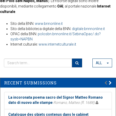
del Polo SBN Napoli, Manus
). Le risorse digitali sono inoltre
disponibili, mediante collegamento
OAI
, al portale nazionale
Internet
culturale
.
Sito della BNN:
www.bnnonline.it
Sito della biblioteca digitale della BNN:
digitale.bnnnonline.it
OPAC della BNN:
polosbn.bnnonline.it/SebinaOpac/.do?
sysb=NAPBN
Internet culturale:
www.internetculturale.it
ALL
RECENT SUBMISSIONS
La incoronata poema sacro del Signor Matteo Romano
dato di nuovo alle stampe
Romano, Matteo (fl. 1688)
Catalogue des objets contenus dans le cabinet