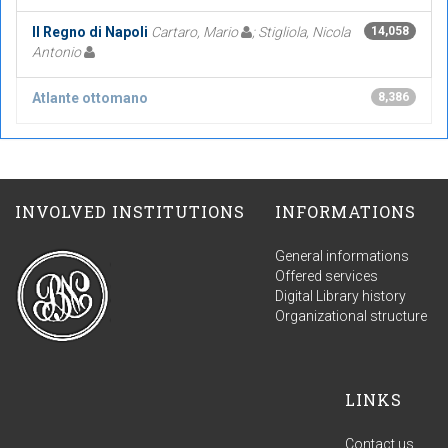
Il Regno di Napoli
Cartaro, Mario
; Stigliola, Nicola
14,058
Antonio
Atlante ottomano
8,386
INVOLVED INSTITUTIONS
INFORMATIONS
General informations
Offered services
Digital Library history
Organizational structure
LINKS
Contact us