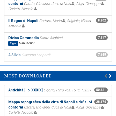
contorni
Carafa, Giovanni, duca di Noia
; Aloja, Giuseppe
;
Carletti, Niccolo
Il Regno di Napoli
Cartaro, Mario
; Stigliola, Nicola
8,202
Antonio
Divina Commedia
Dante Alighieri
7,317
Manuscript
Type
A Silvia
Giacomo Leopardi
7,145
MOST DOWNLOADED
Antichità [lib. XXXIX]
Ligorio, Pirro <ca. 1512-1583>
50,821
Mappa topografica della citta di Napoli e de' suoi
28,174
contorni
Carafa, Giovanni, duca di Noia
; Aloja, Giuseppe
;
Carletti, Niccolo