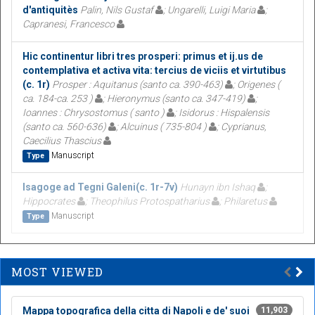
d'antiquitès
Palin, Nils Gustaf
; Ungarelli, Luigi Maria
;
Capranesi, Francesco
Hic continentur libri tres prosperi: primus et ij.us de
contemplativa et activa vita: tercius de viciis et virtutibus
(c. 1r)
Prosper : Aquitanus (santo ca. 390-463)
; Origenes (
ca. 184-ca. 253 )
; Hieronymus (santo ca. 347-419)
;
Ioannes : Chrysostomus ( santo )
; Isidorus : Hispalensis
(santo ca. 560-636)
; Alcuinus ( 735-804 )
; Cyprianus,
Caecilius Thascius
Manuscript
Type
Isagoge ad Tegni Galeni(c. 1r-7v)
Hunayn ibn Ishaq
;
Hippocrates
; Theophilus Protospatharius
; Philaretus
Manuscript
Type
MOST VIEWED
Mappa topografica della citta di Napoli e de' suoi
11,903