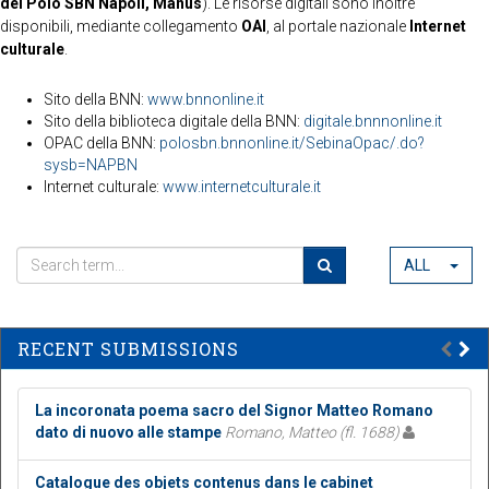
del Polo SBN Napoli, Manus
). Le risorse digitali sono inoltre
disponibili, mediante collegamento
OAI
, al portale nazionale
Internet
culturale
.
Sito della BNN:
www.bnnonline.it
Sito della biblioteca digitale della BNN:
digitale.bnnnonline.it
OPAC della BNN:
polosbn.bnnonline.it/SebinaOpac/.do?
sysb=NAPBN
Internet culturale:
www.internetculturale.it
ALL
RECENT SUBMISSIONS
La incoronata poema sacro del Signor Matteo Romano
dato di nuovo alle stampe
Romano, Matteo (fl. 1688)
Catalogue des objets contenus dans le cabinet