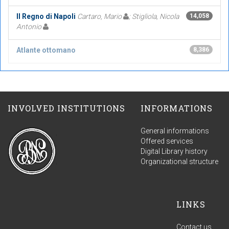
Il Regno di Napoli
Cartaro, Mario
; Stigliola, Nicola
14,058
Antonio
Atlante ottomano
8,386
INVOLVED INSTITUTIONS
INFORMATIONS
General informations
Offered services
Digital Library history
Organizational structure
LINKS
Contact us