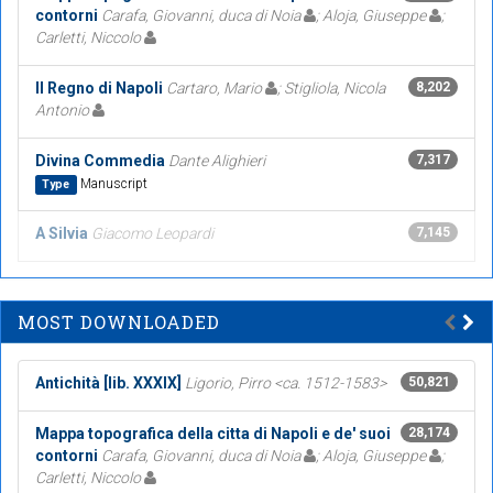
contorni
Carafa, Giovanni, duca di Noia
; Aloja, Giuseppe
;
Carletti, Niccolo
Il Regno di Napoli
Cartaro, Mario
; Stigliola, Nicola
8,202
Antonio
Divina Commedia
Dante Alighieri
7,317
Manuscript
Type
A Silvia
Giacomo Leopardi
7,145
MOST DOWNLOADED
Antichità [lib. XXXIX]
Ligorio, Pirro <ca. 1512-1583>
50,821
Mappa topografica della citta di Napoli e de' suoi
28,174
contorni
Carafa, Giovanni, duca di Noia
; Aloja, Giuseppe
;
Carletti, Niccolo