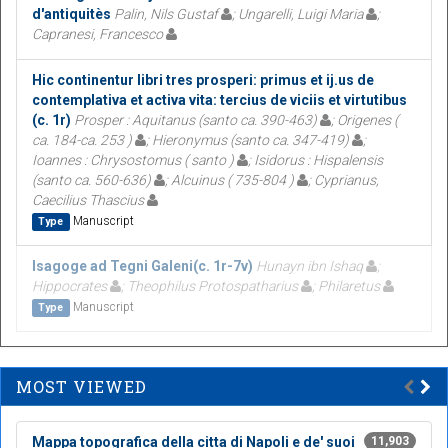
d'antiquitès
Palin, Nils Gustaf
; Ungarelli, Luigi Maria
;
Capranesi, Francesco
Hic continentur libri tres prosperi: primus et ij.us de
contemplativa et activa vita: tercius de viciis et virtutibus
(c. 1r)
Prosper : Aquitanus (santo ca. 390-463)
; Origenes (
ca. 184-ca. 253 )
; Hieronymus (santo ca. 347-419)
;
Ioannes : Chrysostomus ( santo )
; Isidorus : Hispalensis
(santo ca. 560-636)
; Alcuinus ( 735-804 )
; Cyprianus,
Caecilius Thascius
Manuscript
Type
Isagoge ad Tegni Galeni(c. 1r-7v)
Hunayn ibn Ishaq
;
Hippocrates
; Theophilus Protospatharius
; Philaretus
Manuscript
Type
MOST VIEWED
Mappa topografica della citta di Napoli e de' suoi
11,903