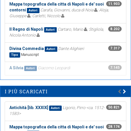
Mappa topografica della citta di Napoli e de' suoi
11.903
contorni
Carafa, Giovanni, duca di Noia
; Aloja,
Autori
Giuseppe
; Carletti, Niccolo
Il Regno di Napoli
Cartaro, Mario
; Stigliola,
8.202
Autori
Nicola Antonio
Divina Commedia
Dante Alighieri
7.317
Autori
Manuscript
Tipo
A Silvia
Giacomo Leopardi
7.145
Autori
I PIÙ SCARICATI
Antichità [lib. XXXIX]
Ligorio, Pirro <ca. 1512-
50.821
Autori
1583>
Mappa topografica della citta di Napoli e de' suoi
28.174