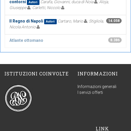
contorni
Carafa, Giovanni, duca di Noia
; Aloja,
Autori
Giuseppe
; Carletti, Niccolo
Il Regno di Napoli
Cartaro, Mario
; Stigliola,
14.058
Autori
Nicola Antonio
Atlante ottomano
8.386
ISTITUZIONI COINVOLTE
INFORMAZIONI
Informazioni generali
I servizi offerti
LINK