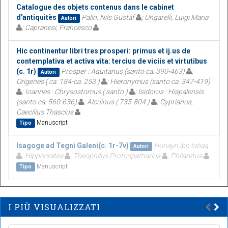
Catalogue des objets contenus dans le cabinet
d'antiquitès
Palin, Nils Gustaf
; Ungarelli, Luigi Maria
Autori
; Capranesi, Francesco
Hic continentur libri tres prosperi: primus et ij.us de
contemplativa et activa vita: tercius de viciis et virtutibus
(c. 1r)
Prosper : Aquitanus (santo ca. 390-463)
;
Autori
Origenes ( ca. 184-ca. 253 )
; Hieronymus (santo ca. 347-419)
; Ioannes : Chrysostomus ( santo )
; Isidorus : Hispalensis
(santo ca. 560-636)
; Alcuinus ( 735-804 )
; Cyprianus,
Caecilius Thascius
Manuscript
Tipo
Isagoge ad Tegni Galeni(c. 1r-7v)
Hunayn ibn Ishaq
Autori
; Hippocrates
; Theophilus Protospatharius
; Philaretus
Manuscript
Tipo
I PIÙ VISUALIZZATI