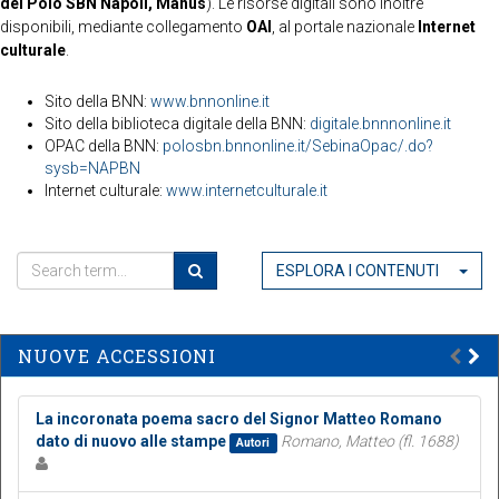
del Polo SBN Napoli, Manus
). Le risorse digitali sono inoltre
disponibili, mediante collegamento
OAI
, al portale nazionale
Internet
culturale
.
Sito della BNN:
www.bnnonline.it
Sito della biblioteca digitale della BNN:
digitale.bnnnonline.it
OPAC della BNN:
polosbn.bnnonline.it/SebinaOpac/.do?
sysb=NAPBN
Internet culturale:
www.internetculturale.it
ESPLORA I CONTENUTI
NUOVE ACCESSIONI
La incoronata poema sacro del Signor Matteo Romano
dato di nuovo alle stampe
Romano, Matteo (fl. 1688)
Autori