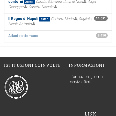
contorni
Carafa, Giovanni, duca di Noia
; Aloja,
Autori
Giuseppe
; Carletti, Niccolo
Il Regno di Napoli
Cartaro, Mario
; Stigliola,
14.091
Autori
Nicola Antonio
Atlante ottomano
8.410
ISTITUZIONI COINVOLTE
INFORMAZIONI
Informazioni generali
I servizi offerti
LINK