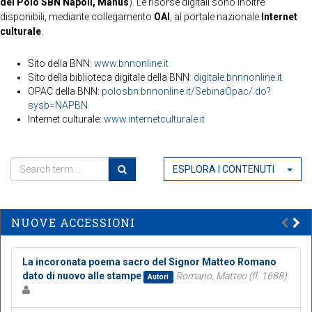
del Polo SBN Napoli, Manus
). Le risorse digitali sono inoltre
disponibili, mediante collegamento
OAI
, al portale nazionale
Internet
culturale
.
Sito della BNN:
www.bnnonline.it
Sito della biblioteca digitale della BNN:
digitale.bnnnonline.it
OPAC della BNN:
polosbn.bnnonline.it/SebinaOpac/.do?
sysb=NAPBN
Internet culturale:
www.internetculturale.it
ESPLORA I CONTENUTI
NUOVE ACCESSIONI
La incoronata poema sacro del Signor Matteo Romano
dato di nuovo alle stampe
Romano, Matteo (fl. 1688)
Autori