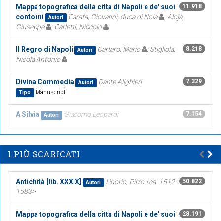
Mappa topografica della citta di Napoli e de' suoi
11.918
contorni
Carafa, Giovanni, duca di Noia
; Aloja,
Autori
Giuseppe
; Carletti, Niccolo
Il Regno di Napoli
Cartaro, Mario
; Stigliola,
8.218
Autori
Nicola Antonio
Divina Commedia
Dante Alighieri
7.329
Autori
Manuscript
Tipo
A Silvia
Giacomo Leopardi
7.154
Autori
I PIÙ SCARICATI
Antichità [lib. XXXIX]
Ligorio, Pirro <ca. 1512-
50.822
Autori
1583>
Mappa topografica della citta di Napoli e de' suoi
28.191