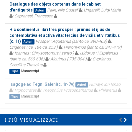
Catalogue des objets contenus dans le cabinet
d'antiquitès
Palin, Nils Gustaf
; Ungarelli, Luigi Maria
Autori
; Capranesi, Francesco
Hic continentur libri tres prosperi: primus et ij.us de
contemplativa et activa vita: tercius de viciis et virtutibus
(c. 1r)
Prosper : Aquitanus (santo ca. 390-463)
;
Autori
Origenes ( ca. 184-ca. 253 )
; Hieronymus (santo ca. 347-419)
; Ioannes : Chrysostomus ( santo )
; Isidorus : Hispalensis
(santo ca. 560-636)
; Alcuinus ( 735-804 )
; Cyprianus,
Caecilius Thascius
Manuscript
Tipo
Isagoge ad Tegni Galeni(c. 1r-7v)
Hunayn ibn Ishaq
Autori
; Hippocrates
; Theophilus Protospatharius
; Philaretus
Manuscript
Tipo
I PIÙ VISUALIZZATI