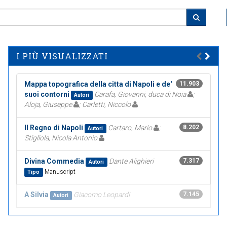
I PIÙ VISUALIZZATI
Mappa topografica della citta di Napoli e de'
11.903
suoi contorni
Carafa, Giovanni, duca di Noia
;
Autori
Aloja, Giuseppe
; Carletti, Niccolo
Il Regno di Napoli
Cartaro, Mario
;
8.202
Autori
Stigliola, Nicola Antonio
Divina Commedia
Dante Alighieri
7.317
Autori
Manuscript
Tipo
A Silvia
Giacomo Leopardi
7.145
Autori