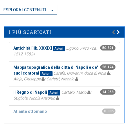
ESPLORA I CONTENUTI
I PIÙ SCARICATI
Antichità [lib. XXXIX]
Ligorio, Pirro <ca.
50.821
Autori
1512-1583>
Mappa topografica della citta di Napoli e de'
28.174
suoi contorni
Carafa, Giovanni, duca di Noia
;
Autori
Aloja, Giuseppe
; Carletti, Niccolo
Il Regno di Napoli
Cartaro, Mario
;
14.058
Autori
Stigliola, Nicola Antonio
Atlante ottomano
8.386