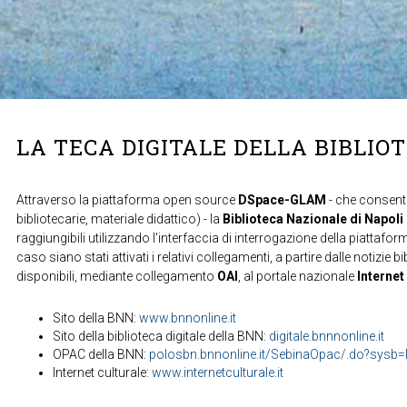
LA TECA DIGITALE DELLA BIBLIO
Attraverso la piattaforma open source
DSpace-GLAM
- che consente
bibliotecarie, materiale didattico) - la
Biblioteca Nazionale di Napoli
raggiungibili utilizzando l'interfaccia di interrogazione della piattafor
caso siano stati attivati i relativi collegamenti, a partire dalle notizie b
disponibili, mediante collegamento
OAI
, al portale nazionale
Internet
Sito della BNN:
www.bnnonline.it
Sito della biblioteca digitale della BNN:
digitale.bnnnonline.it
OPAC della BNN:
polosbn.bnnonline.it/SebinaOpac/.do?sys
Internet culturale:
www.internetculturale.it