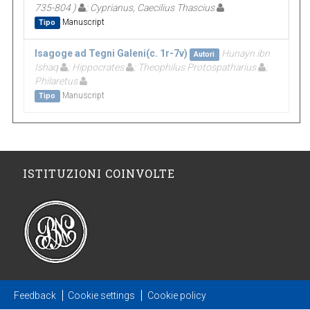
735-804 )
; Cyprianus, Caecilius Thascius
Manuscript
Tipo
Isagoge ad Tegni Galeni(c. 1r-7v)
Hunayn ibn
Autori
Ishaq
; Hippocrates
; Theophilus Protospatharius
;
Philaretus
Manuscript
Tipo
ISTITUZIONI COINVOLTE
Feedback
Cookie settings
Cookie policy