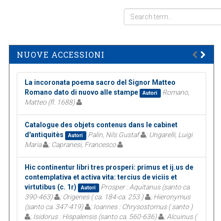
NUOVE ACCESSIONI
La incoronata poema sacro del Signor Matteo
Romano dato di nuovo alle stampe
Romano,
Autori
Matteo (fl. 1688)
Catalogue des objets contenus dans le cabinet
d'antiquitès
Palin, Nils Gustaf
; Ungarelli, Luigi
Autori
Maria
; Capranesi, Francesco
Hic continentur libri tres prosperi: primus et ij.us de
contemplativa et activa vita: tercius de viciis et
virtutibus (c. 1r)
Prosper : Aquitanus (santo ca.
Autori
390-463)
; Origenes ( ca. 184-ca. 253 )
; Hieronymus
(santo ca. 347-419)
; Ioannes : Chrysostomus ( santo )
; Isidorus : Hispalensis (santo ca. 560-636)
; Alcuinus (