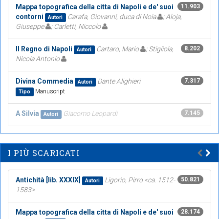
Mappa topografica della citta di Napoli e de' suoi
11.903
contorni
Carafa, Giovanni, duca di Noia
; Aloja,
Autori
Giuseppe
; Carletti, Niccolo
Il Regno di Napoli
Cartaro, Mario
; Stigliola,
8.202
Autori
Nicola Antonio
Divina Commedia
Dante Alighieri
7.317
Autori
Manuscript
Tipo
A Silvia
Giacomo Leopardi
7.145
Autori
I PIÙ SCARICATI
Antichità [lib. XXXIX]
Ligorio, Pirro <ca. 1512-
50.821
Autori
1583>
Mappa topografica della citta di Napoli e de' suoi
28.174