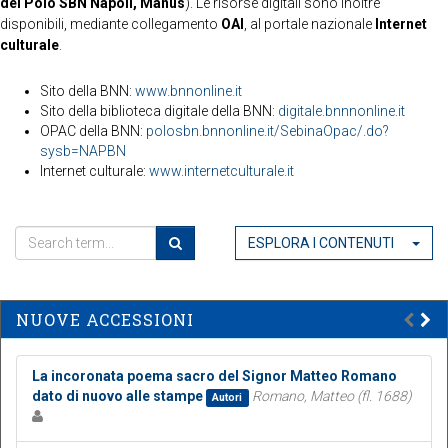
del Polo SBN Napoli, Manus
). Le risorse digitali sono inoltre
disponibili, mediante collegamento
OAI
, al portale nazionale
Internet
culturale
.
Sito della BNN:
www.bnnonline.it
Sito della biblioteca digitale della BNN:
digitale.bnnnonline.it
OPAC della BNN:
polosbn.bnnonline.it/SebinaOpac/.do?
sysb=NAPBN
Internet culturale:
www.internetculturale.it
ESPLORA I CONTENUTI
NUOVE ACCESSIONI
La incoronata poema sacro del Signor Matteo Romano
dato di nuovo alle stampe
Romano, Matteo (fl. 1688)
Autori