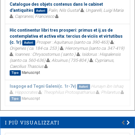
Catalogue des objets contenus dans le cabinet
d'antiquitès
Palin, Nils Gustaf
; Ungarelli, Luigi Maria
Autori
; Capranesi, Francesco
Hic continentur libri tres prosperi: primus et ij.us de
contemplativa et activa vita: tercius de viciis et virtutibus
(c. 1r)
Prosper : Aquitanus (santo ca. 390-463)
;
Autori
Origenes ( ca. 184-ca. 253 )
; Hieronymus (santo ca. 347-419)
; Ioannes : Chrysostomus ( santo )
; Isidorus : Hispalensis
(santo ca. 560-636)
; Alcuinus ( 735-804 )
; Cyprianus,
Caecilius Thascius
Manuscript
Tipo
Isagoge ad Tegni Galeni(c. 1r-7v)
Hunayn ibn Ishaq
Autori
; Hippocrates
; Theophilus Protospatharius
; Philaretus
Manuscript
Tipo
I PIÙ VISUALIZZATI