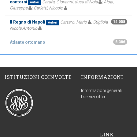
contorni
Carafa, Giovanni, duca di Noia
; Aloja,
Autori
Giuseppe
; Carletti, Niccolo
Il Regno di Napoli
Cartaro, Mario
; Stigliola,
14.058
Autori
Nicola Antonio
Atlante ottomano
8.386
ISTITUZIONI COINVOLTE
INFORMAZIONI
Informazioni generali
I servizi offerti
LINK