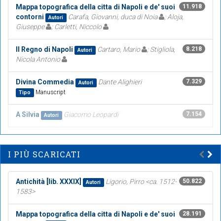
Mappa topografica della citta di Napoli e de' suoi
11.918
contorni
Carafa, Giovanni, duca di Noia
; Aloja,
Autori
Giuseppe
; Carletti, Niccolo
Il Regno di Napoli
Cartaro, Mario
; Stigliola,
8.218
Autori
Nicola Antonio
Divina Commedia
Dante Alighieri
7.329
Autori
Manuscript
Tipo
A Silvia
Giacomo Leopardi
7.154
Autori
I PIÙ SCARICATI
Antichità [lib. XXXIX]
Ligorio, Pirro <ca. 1512-
50.822
Autori
1583>
Mappa topografica della citta di Napoli e de' suoi
28.191