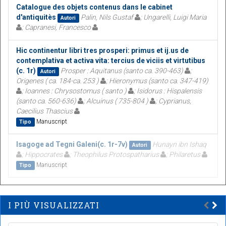
Catalogue des objets contenus dans le cabinet
d'antiquitès
Palin, Nils Gustaf
; Ungarelli, Luigi Maria
Autori
; Capranesi, Francesco
Hic continentur libri tres prosperi: primus et ij.us de
contemplativa et activa vita: tercius de viciis et virtutibus
(c. 1r)
Prosper : Aquitanus (santo ca. 390-463)
;
Autori
Origenes ( ca. 184-ca. 253 )
; Hieronymus (santo ca. 347-419)
; Ioannes : Chrysostomus ( santo )
; Isidorus : Hispalensis
(santo ca. 560-636)
; Alcuinus ( 735-804 )
; Cyprianus,
Caecilius Thascius
Manuscript
Tipo
Isagoge ad Tegni Galeni(c. 1r-7v)
Hunayn ibn Ishaq
Autori
; Hippocrates
; Theophilus Protospatharius
; Philaretus
Manuscript
Tipo
I PIÙ VISUALIZZATI