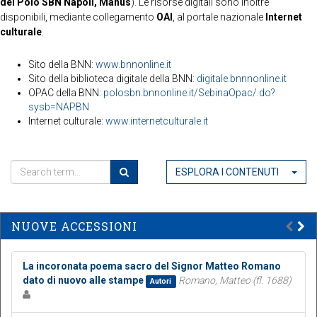
del Polo SBN Napoli, Manus
). Le risorse digitali sono inoltre
disponibili, mediante collegamento
OAI
, al portale nazionale
Internet
culturale
.
Sito della BNN:
www.bnnonline.it
Sito della biblioteca digitale della BNN:
digitale.bnnnonline.it
OPAC della BNN:
polosbn.bnnonline.it/SebinaOpac/.do?
sysb=NAPBN
Internet culturale:
www.internetculturale.it
ESPLORA I CONTENUTI
NUOVE ACCESSIONI
La incoronata poema sacro del Signor Matteo Romano
dato di nuovo alle stampe
Romano, Matteo (fl. 1688)
Autori