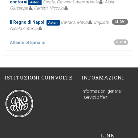
contorni
Carafa, Giovanni, duca di Noia
; Aloja,
Autori
Giuseppe
; Carletti, Niccolo
Il Regno di Napoli
Cartaro, Mario
; Stigliola,
14.091
Autori
Nicola Antonio
Atlante ottomano
8.410
ISTITUZIONI COINVOLTE
INFORMAZIONI
Informazioni generali
I servizi offerti
LINK