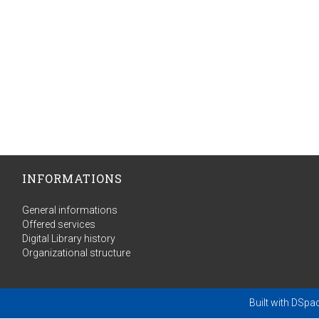
INFORMATIONS
General informations
Offered services
Digital Library history
Organizational structure
Built with
DSpa