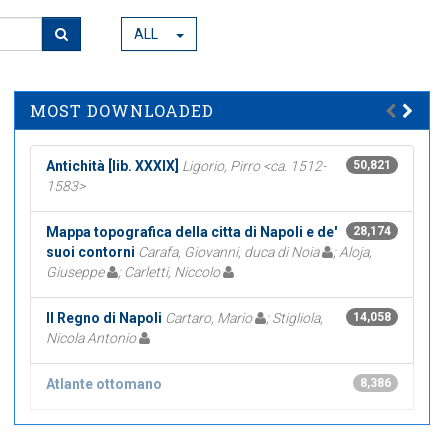
ALL
MOST DOWNLOADED
Antichità [lib. XXXIX]
Ligorio, Pirro <ca. 1512-
50,821
1583>
Mappa topografica della citta di Napoli e de'
28,174
suoi contorni
Carafa, Giovanni, duca di Noia
; Aloja,
Giuseppe
; Carletti, Niccolo
Il Regno di Napoli
Cartaro, Mario
; Stigliola,
14,058
Nicola Antonio
Atlante ottomano
8,386