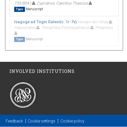
735-804 )
; Cyprianus, Caecilius Thascius
Manuscript
Type
Isagoge ad Tegni Galeni(c. 1r-7v)
Hunayn ibn Ishaq
;
Hippocrates
; Theophilus Protospatharius
; Philaretus
Manuscript
Type
INVOLVED INSTITUTIONS
Feedback
Cookie settings
Cookie policy