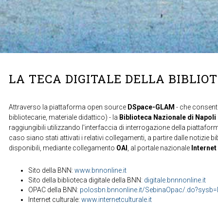
LA TECA DIGITALE DELLA BIBLIO
Attraverso la piattaforma open source
DSpace-GLAM
- che consente
bibliotecarie, materiale didattico) - la
Biblioteca Nazionale di Napoli
raggiungibili utilizzando l'interfaccia di interrogazione della piattafor
caso siano stati attivati i relativi collegamenti, a partire dalle notizie b
disponibili, mediante collegamento
OAI
, al portale nazionale
Internet
Sito della BNN:
www.bnnonline.it
Sito della biblioteca digitale della BNN:
digitale.bnnnonline.it
OPAC della BNN:
polosbn.bnnonline.it/SebinaOpac/.do?sys
Internet culturale:
www.internetculturale.it