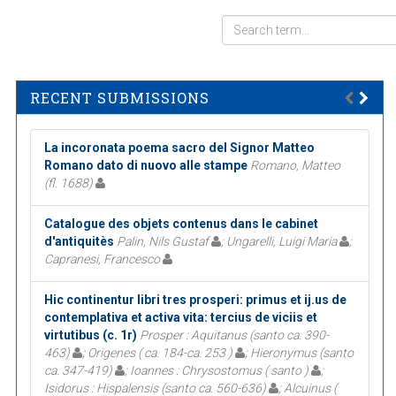
RECENT SUBMISSIONS
La incoronata poema sacro del Signor Matteo
Romano dato di nuovo alle stampe
Romano, Matteo
(fl. 1688)
Catalogue des objets contenus dans le cabinet
d'antiquitès
Palin, Nils Gustaf
; Ungarelli, Luigi Maria
;
Capranesi, Francesco
Hic continentur libri tres prosperi: primus et ij.us de
contemplativa et activa vita: tercius de viciis et
virtutibus (c. 1r)
Prosper : Aquitanus (santo ca. 390-
463)
; Origenes ( ca. 184-ca. 253 )
; Hieronymus (santo
ca. 347-419)
; Ioannes : Chrysostomus ( santo )
;
Isidorus : Hispalensis (santo ca. 560-636)
; Alcuinus (