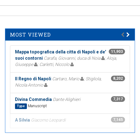
MOST VIEWED
Mappa topografica della citta di Napoli e de'
11,903
suoi contorni
Carafa, Giovanni, duca di Noia
; Aloja,
Giuseppe
; Carletti, Niccolo
Il Regno di Napoli
Cartaro, Mario
; Stigliola,
8,202
Nicola Antonio
Divina Commedia
Dante Alighieri
7,317
Manuscript
Type
A Silvia
Giacomo Leopardi
7,145