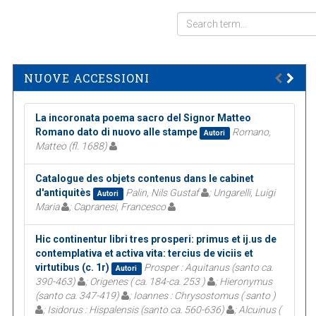
NUOVE ACCESSIONI
La incoronata poema sacro del Signor Matteo
Romano dato di nuovo alle stampe
Romano,
Autori
Matteo (fl. 1688)
Catalogue des objets contenus dans le cabinet
d'antiquitès
Palin, Nils Gustaf
; Ungarelli, Luigi
Autori
Maria
; Capranesi, Francesco
Hic continentur libri tres prosperi: primus et ij.us de
contemplativa et activa vita: tercius de viciis et
virtutibus (c. 1r)
Prosper : Aquitanus (santo ca.
Autori
390-463)
; Origenes ( ca. 184-ca. 253 )
; Hieronymus
(santo ca. 347-419)
; Ioannes : Chrysostomus ( santo )
; Isidorus : Hispalensis (santo ca. 560-636)
; Alcuinus (