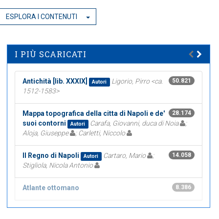
ESPLORA I CONTENUTI
I PIÙ SCARICATI
Antichità [lib. XXXIX]
Ligorio, Pirro <ca.
50.821
Autori
1512-1583>
Mappa topografica della citta di Napoli e de'
28.174
suoi contorni
Carafa, Giovanni, duca di Noia
;
Autori
Aloja, Giuseppe
; Carletti, Niccolo
Il Regno di Napoli
Cartaro, Mario
;
14.058
Autori
Stigliola, Nicola Antonio
Atlante ottomano
8.386