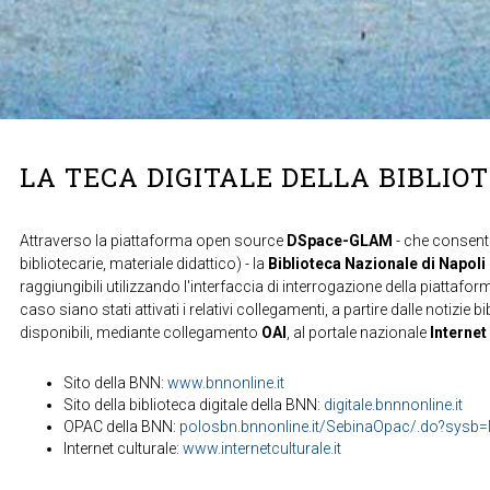
LA TECA DIGITALE DELLA BIBLIO
Attraverso la piattaforma open source
DSpace-GLAM
- che consente
bibliotecarie, materiale didattico) - la
Biblioteca Nazionale di Napoli
raggiungibili utilizzando l'interfaccia di interrogazione della piattafor
caso siano stati attivati i relativi collegamenti, a partire dalle notizie b
disponibili, mediante collegamento
OAI
, al portale nazionale
Internet
Sito della BNN:
www.bnnonline.it
Sito della biblioteca digitale della BNN:
digitale.bnnnonline.it
OPAC della BNN:
polosbn.bnnonline.it/SebinaOpac/.do?sys
Internet culturale:
www.internetculturale.it