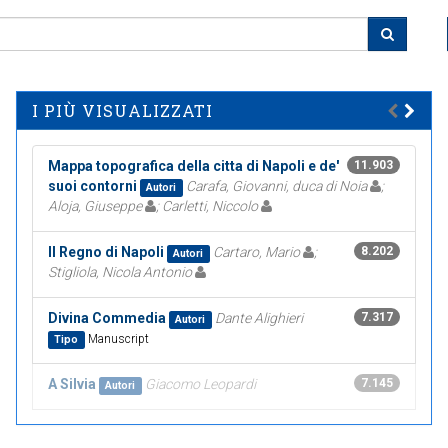
I PIÙ VISUALIZZATI
Mappa topografica della citta di Napoli e de'
11.903
suoi contorni
Carafa, Giovanni, duca di Noia
;
Autori
Aloja, Giuseppe
; Carletti, Niccolo
Il Regno di Napoli
Cartaro, Mario
;
8.202
Autori
Stigliola, Nicola Antonio
Divina Commedia
Dante Alighieri
7.317
Autori
Manuscript
Tipo
A Silvia
Giacomo Leopardi
7.145
Autori