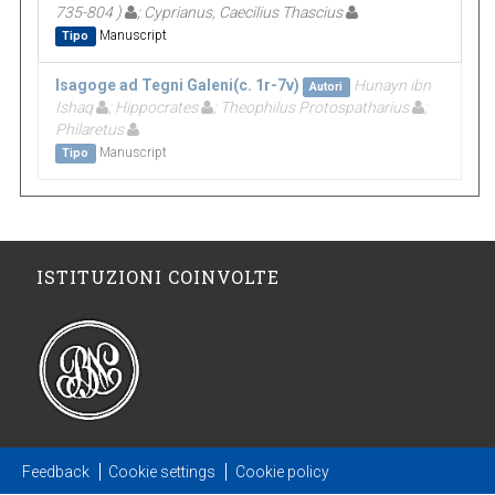
735-804 )
; Cyprianus, Caecilius Thascius
Manuscript
Tipo
Isagoge ad Tegni Galeni(c. 1r-7v)
Hunayn ibn
Autori
Ishaq
; Hippocrates
; Theophilus Protospatharius
;
Philaretus
Manuscript
Tipo
ISTITUZIONI COINVOLTE
Feedback
Cookie settings
Cookie policy