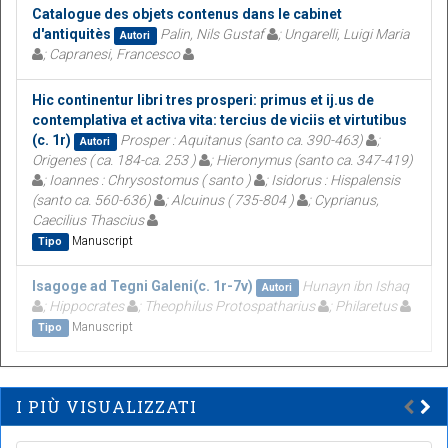
Catalogue des objets contenus dans le cabinet
d'antiquitès
Palin, Nils Gustaf
; Ungarelli, Luigi Maria
Autori
; Capranesi, Francesco
Hic continentur libri tres prosperi: primus et ij.us de
contemplativa et activa vita: tercius de viciis et virtutibus
(c. 1r)
Prosper : Aquitanus (santo ca. 390-463)
;
Autori
Origenes ( ca. 184-ca. 253 )
; Hieronymus (santo ca. 347-419)
; Ioannes : Chrysostomus ( santo )
; Isidorus : Hispalensis
(santo ca. 560-636)
; Alcuinus ( 735-804 )
; Cyprianus,
Caecilius Thascius
Manuscript
Tipo
Isagoge ad Tegni Galeni(c. 1r-7v)
Hunayn ibn Ishaq
Autori
; Hippocrates
; Theophilus Protospatharius
; Philaretus
Manuscript
Tipo
I PIÙ VISUALIZZATI