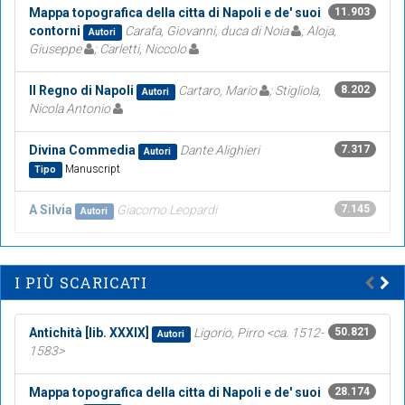
Mappa topografica della citta di Napoli e de' suoi
11.903
contorni
Carafa, Giovanni, duca di Noia
; Aloja,
Autori
Giuseppe
; Carletti, Niccolo
Il Regno di Napoli
Cartaro, Mario
; Stigliola,
8.202
Autori
Nicola Antonio
Divina Commedia
Dante Alighieri
7.317
Autori
Manuscript
Tipo
A Silvia
Giacomo Leopardi
7.145
Autori
I PIÙ SCARICATI
Antichità [lib. XXXIX]
Ligorio, Pirro <ca. 1512-
50.821
Autori
1583>
Mappa topografica della citta di Napoli e de' suoi
28.174