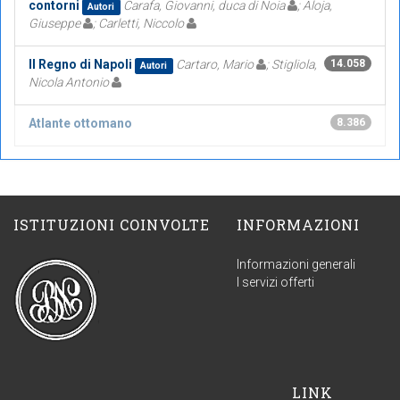
contorni
Carafa, Giovanni, duca di Noia
; Aloja,
Autori
Giuseppe
; Carletti, Niccolo
Il Regno di Napoli
Cartaro, Mario
; Stigliola,
14.058
Autori
Nicola Antonio
Atlante ottomano
8.386
ISTITUZIONI COINVOLTE
INFORMAZIONI
Informazioni generali
I servizi offerti
LINK