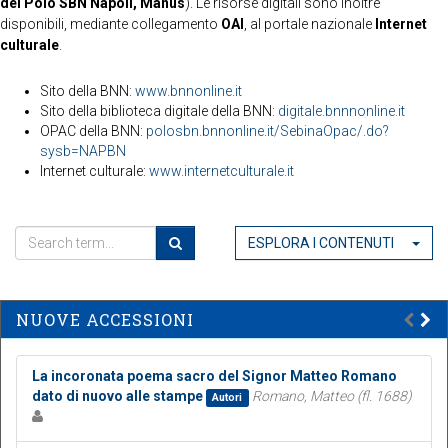
del Polo SBN Napoli, Manus
). Le risorse digitali sono inoltre
disponibili, mediante collegamento
OAI
, al portale nazionale
Internet
culturale
.
Sito della BNN:
www.bnnonline.it
Sito della biblioteca digitale della BNN:
digitale.bnnnonline.it
OPAC della BNN:
polosbn.bnnonline.it/SebinaOpac/.do?
sysb=NAPBN
Internet culturale:
www.internetculturale.it
ESPLORA I CONTENUTI
NUOVE ACCESSIONI
La incoronata poema sacro del Signor Matteo Romano
dato di nuovo alle stampe
Romano, Matteo (fl. 1688)
Autori