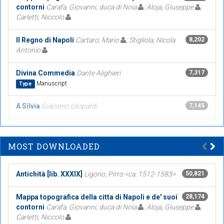
contorni
Carafa, Giovanni, duca di Noia
; Aloja, Giuseppe
;
Carletti, Niccolo
Il Regno di Napoli
Cartaro, Mario
; Stigliola, Nicola
8,202
Antonio
Divina Commedia
Dante Alighieri
7,317
Manuscript
Type
A Silvia
Giacomo Leopardi
7,145
MOST DOWNLOADED
Antichità [lib. XXXIX]
Ligorio, Pirro <ca. 1512-1583>
50,821
Mappa topografica della citta di Napoli e de' suoi
28,174
contorni
Carafa, Giovanni, duca di Noia
; Aloja, Giuseppe
;
Carletti, Niccolo