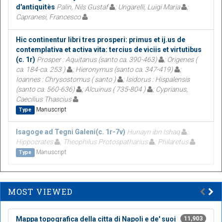
d'antiquitès
Palin, Nils Gustaf
; Ungarelli, Luigi Maria
;
Capranesi, Francesco
Hic continentur libri tres prosperi: primus et ij.us de
contemplativa et activa vita: tercius de viciis et virtutibus
(c. 1r)
Prosper : Aquitanus (santo ca. 390-463)
; Origenes (
ca. 184-ca. 253 )
; Hieronymus (santo ca. 347-419)
;
Ioannes : Chrysostomus ( santo )
; Isidorus : Hispalensis
(santo ca. 560-636)
; Alcuinus ( 735-804 )
; Cyprianus,
Caecilius Thascius
Manuscript
Type
Isagoge ad Tegni Galeni(c. 1r-7v)
Hunayn ibn Ishaq
;
Hippocrates
; Theophilus Protospatharius
; Philaretus
Manuscript
Type
MOST VIEWED
Mappa topografica della citta di Napoli e de' suoi
11,903