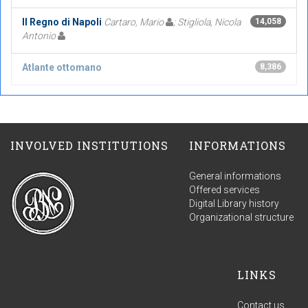
Il Regno di Napoli
Cartaro, Mario
; Stigliola, Nicola
14,058
Antonio
Atlante ottomano
8,386
INVOLVED INSTITUTIONS
INFORMATIONS
General informations
Offered services
Digital Library history
Organizational structure
LINKS
Contact us