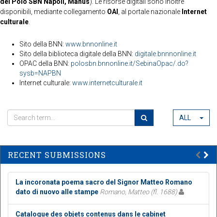
del Polo SBN Napoli, Manus
). Le risorse digitali sono inoltre
disponibili, mediante collegamento
OAI
, al portale nazionale
Internet
culturale
.
Sito della BNN:
www.bnnonline.it
Sito della biblioteca digitale della BNN:
digitale.bnnnonline.it
OPAC della BNN:
polosbn.bnnonline.it/SebinaOpac/.do?
sysb=NAPBN
Internet culturale:
www.internetculturale.it
ALL
RECENT SUBMISSIONS
La incoronata poema sacro del Signor Matteo Romano
dato di nuovo alle stampe
Romano, Matteo (fl. 1688)
Catalogue des objets contenus dans le cabinet