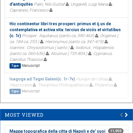
d'antiquitès
Palin, Nils Gustaf
; Ungarelli, Luigi Maria
;
Capranesi, Francesco
Hic continentur libri tres prosperi: primus et ij.us de
contemplativa et activa vita: tercius de viciis et virtutibus
(c. 1r)
Prosper : Aquitanus (santo ca. 390-463)
; Origenes (
ca. 184-ca. 253 )
; Hieronymus (santo ca. 347-419)
;
Ioannes : Chrysostomus ( santo )
; Isidorus : Hispalensis
(santo ca. 560-636)
; Alcuinus ( 735-804 )
; Cyprianus,
Caecilius Thascius
Manuscript
Type
Isagoge ad Tegni Galeni(c. 1r-7v)
Hunayn ibn Ishaq
;
Hippocrates
; Theophilus Protospatharius
; Philaretus
Manuscript
Type
MOST VIEWED
Mappa topografica della citta di Napoli e de' suoi
11,903