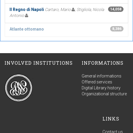
Il Regno di Napoli
Cartaro, Mario
; Stigliola, Nicola
14,058
Antonio
Atlante ottomano
8,386
INVOLVED INSTITUTIONS
INFORMATIONS
General informations
Offered services
Digital Library history
Organizational structure
LINKS
Contact us