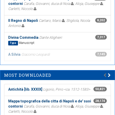
contorni
Carafa, Giovanni, duca di Noia
; Aloja, Giuseppe
;
Carletti, Niccolo
Il Regno di Napoli
Cartaro, Mario
; Stigliola, Nicola
8,202
Antonio
Divina Commedia
Dante Alighieri
7,317
Manuscript
Type
A Silvia
Giacomo Leopardi
7,145
MOST DOWNLOADED
Antichità [lib. XXXIX]
Ligorio, Pirro <ca. 1512-1583>
50,821
Mappa topografica della citta di Napoli e de' suoi
28,174
contorni
Carafa, Giovanni, duca di Noia
; Aloja, Giuseppe
;
Carletti, Niccolo