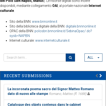
del Polo SBN Napoli, Manus
). Le risorse digitali sono inoltre
disponibili, mediante collegamento
OAI
, al portale nazionale
Internet
culturale
.
Sito della BNN:
www.bnnonline.it
Sito della biblioteca digitale della BNN:
digitale.bnnnonline.it
OPAC della BNN:
polosbn.bnnonline.it/SebinaOpac/.do?
sysb=NAPBN
Internet culturale:
www.internetculturale.it
ALL
RECENT SUBMISSIONS
La incoronata poema sacro del Signor Matteo Romano
dato di nuovo alle stampe
Romano, Matteo (fl. 1688)
Catalogue des objets contenus dans le cabinet