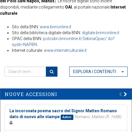
del Polo SBN Napoli, Manus
). Le risorse digitali sono inoltre
disponibili, mediante collegamento
OAI
, al portale nazionale
Internet
culturale
.
Sito della BNN:
www.bnnonline.it
Sito della biblioteca digitale della BNN:
digitale.bnnnonline.it
OPAC della BNN:
polosbn.bnnonline.it/SebinaOpac/.do?
sysb=NAPBN
Internet culturale:
www.internetculturale.it
ESPLORA I CONTENUTI
NUOVE ACCESSIONI
La incoronata poema sacro del Signor Matteo Romano
dato di nuovo alle stampe
Romano, Matteo (fl. 1688)
Autori