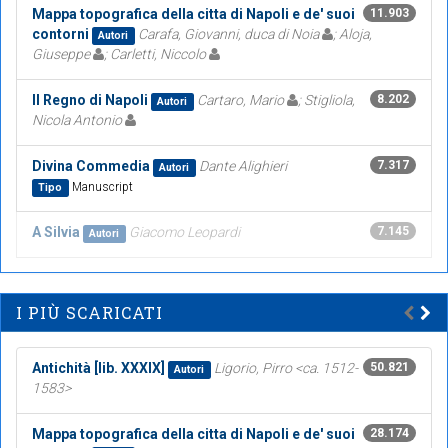
Mappa topografica della citta di Napoli e de' suoi
11.903
contorni
Carafa, Giovanni, duca di Noia
; Aloja,
Autori
Giuseppe
; Carletti, Niccolo
Il Regno di Napoli
Cartaro, Mario
; Stigliola,
8.202
Autori
Nicola Antonio
Divina Commedia
Dante Alighieri
7.317
Autori
Manuscript
Tipo
A Silvia
Giacomo Leopardi
7.145
Autori
I PIÙ SCARICATI
Antichità [lib. XXXIX]
Ligorio, Pirro <ca. 1512-
50.821
Autori
1583>
Mappa topografica della citta di Napoli e de' suoi
28.174