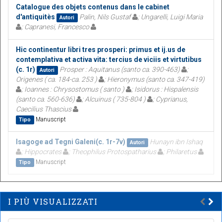
Catalogue des objets contenus dans le cabinet
d'antiquitès
Palin, Nils Gustaf
; Ungarelli, Luigi Maria
Autori
; Capranesi, Francesco
Hic continentur libri tres prosperi: primus et ij.us de
contemplativa et activa vita: tercius de viciis et virtutibus
(c. 1r)
Prosper : Aquitanus (santo ca. 390-463)
;
Autori
Origenes ( ca. 184-ca. 253 )
; Hieronymus (santo ca. 347-419)
; Ioannes : Chrysostomus ( santo )
; Isidorus : Hispalensis
(santo ca. 560-636)
; Alcuinus ( 735-804 )
; Cyprianus,
Caecilius Thascius
Manuscript
Tipo
Isagoge ad Tegni Galeni(c. 1r-7v)
Hunayn ibn Ishaq
Autori
; Hippocrates
; Theophilus Protospatharius
; Philaretus
Manuscript
Tipo
I PIÙ VISUALIZZATI