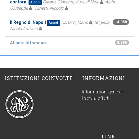
contorni
Carafa, Giovanni, duca di Noia
; Aloja,
Autori
Giuseppe
; Carletti, Niccolo
Il Regno di Napoli
Cartaro, Mario
; Stigliola,
14.058
Autori
Nicola Antonio
Atlante ottomano
8.386
ISTITUZIONI COINVOLTE
INFORMAZIONI
Informazioni generali
I servizi offerti
LINK