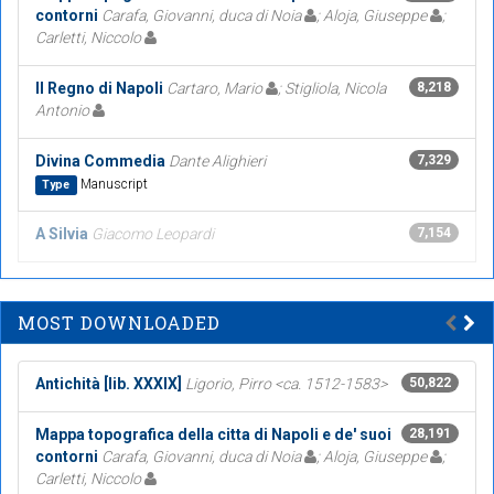
contorni
Carafa, Giovanni, duca di Noia
; Aloja, Giuseppe
;
Carletti, Niccolo
Il Regno di Napoli
Cartaro, Mario
; Stigliola, Nicola
8,218
Antonio
Divina Commedia
Dante Alighieri
7,329
Manuscript
Type
A Silvia
Giacomo Leopardi
7,154
MOST DOWNLOADED
Antichità [lib. XXXIX]
Ligorio, Pirro <ca. 1512-1583>
50,822
Mappa topografica della citta di Napoli e de' suoi
28,191
contorni
Carafa, Giovanni, duca di Noia
; Aloja, Giuseppe
;
Carletti, Niccolo