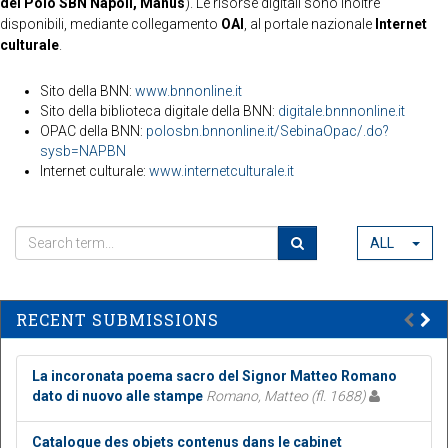
del Polo SBN Napoli, Manus
). Le risorse digitali sono inoltre
disponibili, mediante collegamento
OAI
, al portale nazionale
Internet
culturale
.
Sito della BNN:
www.bnnonline.it
Sito della biblioteca digitale della BNN:
digitale.bnnnonline.it
OPAC della BNN:
polosbn.bnnonline.it/SebinaOpac/.do?
sysb=NAPBN
Internet culturale:
www.internetculturale.it
ALL
RECENT SUBMISSIONS
La incoronata poema sacro del Signor Matteo Romano
dato di nuovo alle stampe
Romano, Matteo (fl. 1688)
Catalogue des objets contenus dans le cabinet