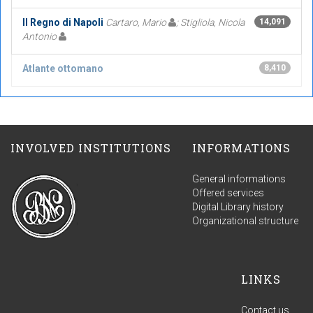
Il Regno di Napoli
Cartaro, Mario
; Stigliola, Nicola
14,091
Antonio
Atlante ottomano
8,410
INVOLVED INSTITUTIONS
INFORMATIONS
General informations
Offered services
Digital Library history
Organizational structure
LINKS
Contact us