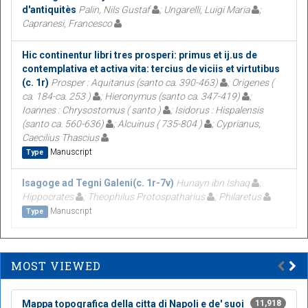
d'antiquitès
Palin, Nils Gustaf
; Ungarelli, Luigi Maria
;
Capranesi, Francesco
Hic continentur libri tres prosperi: primus et ij.us de
contemplativa et activa vita: tercius de viciis et virtutibus
(c. 1r)
Prosper : Aquitanus (santo ca. 390-463)
; Origenes (
ca. 184-ca. 253 )
; Hieronymus (santo ca. 347-419)
;
Ioannes : Chrysostomus ( santo )
; Isidorus : Hispalensis
(santo ca. 560-636)
; Alcuinus ( 735-804 )
; Cyprianus,
Caecilius Thascius
Manuscript
Type
Isagoge ad Tegni Galeni(c. 1r-7v)
Hunayn ibn Ishaq
;
Hippocrates
; Theophilus Protospatharius
; Philaretus
Manuscript
Type
MOST VIEWED
Mappa topografica della citta di Napoli e de' suoi
11,918