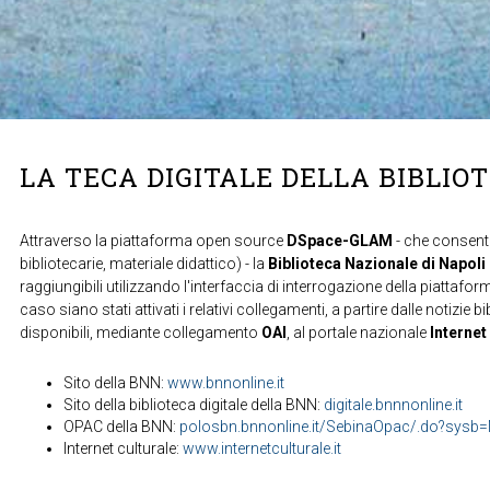
LA TECA DIGITALE DELLA BIBLIO
Attraverso la piattaforma open source
DSpace-GLAM
- che consente
bibliotecarie, materiale didattico) - la
Biblioteca Nazionale di Napoli
raggiungibili utilizzando l'interfaccia di interrogazione della piattafor
caso siano stati attivati i relativi collegamenti, a partire dalle notizie b
disponibili, mediante collegamento
OAI
, al portale nazionale
Internet
Sito della BNN:
www.bnnonline.it
Sito della biblioteca digitale della BNN:
digitale.bnnnonline.it
OPAC della BNN:
polosbn.bnnonline.it/SebinaOpac/.do?sys
Internet culturale:
www.internetculturale.it