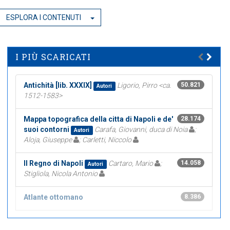
ESPLORA I CONTENUTI
I PIÙ SCARICATI
Antichità [lib. XXXIX]
Ligorio, Pirro <ca.
50.821
Autori
1512-1583>
Mappa topografica della citta di Napoli e de'
28.174
suoi contorni
Carafa, Giovanni, duca di Noia
;
Autori
Aloja, Giuseppe
; Carletti, Niccolo
Il Regno di Napoli
Cartaro, Mario
;
14.058
Autori
Stigliola, Nicola Antonio
Atlante ottomano
8.386