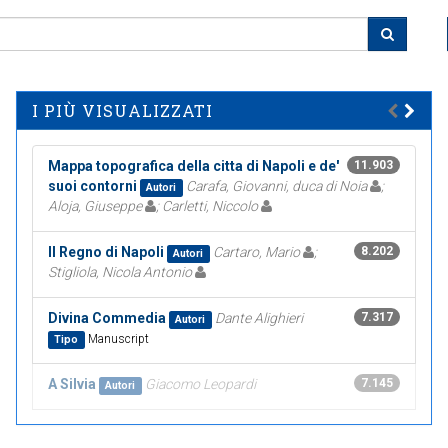
I PIÙ VISUALIZZATI
Mappa topografica della citta di Napoli e de'
11.903
suoi contorni
Carafa, Giovanni, duca di Noia
;
Autori
Aloja, Giuseppe
; Carletti, Niccolo
Il Regno di Napoli
Cartaro, Mario
;
8.202
Autori
Stigliola, Nicola Antonio
Divina Commedia
Dante Alighieri
7.317
Autori
Manuscript
Tipo
A Silvia
Giacomo Leopardi
7.145
Autori