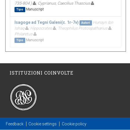
735-804 )
; Cyprianus, Caecilius Thascius
Manuscript
Tipo
Isagoge ad Tegni Galeni(c. 1r-7v)
Hunayn ibn
Autori
Ishaq
; Hippocrates
; Theophilus Protospatharius
;
Philaretus
Manuscript
Tipo
ISTITUZIONI COINVOLTE
Feedback
Cookie settings
Cookie policy