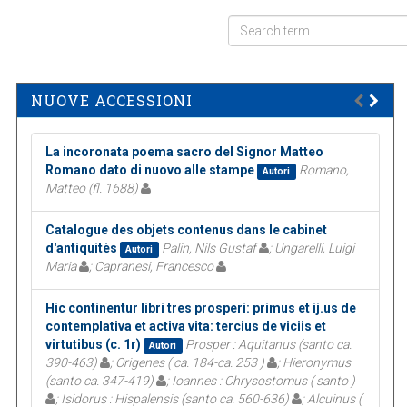
NUOVE ACCESSIONI
La incoronata poema sacro del Signor Matteo
Romano dato di nuovo alle stampe
Romano,
Autori
Matteo (fl. 1688)
Catalogue des objets contenus dans le cabinet
d'antiquitès
Palin, Nils Gustaf
; Ungarelli, Luigi
Autori
Maria
; Capranesi, Francesco
Hic continentur libri tres prosperi: primus et ij.us de
contemplativa et activa vita: tercius de viciis et
virtutibus (c. 1r)
Prosper : Aquitanus (santo ca.
Autori
390-463)
; Origenes ( ca. 184-ca. 253 )
; Hieronymus
(santo ca. 347-419)
; Ioannes : Chrysostomus ( santo )
; Isidorus : Hispalensis (santo ca. 560-636)
; Alcuinus (