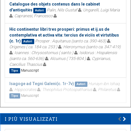
Catalogue des objets contenus dans le cabinet
d'antiquitès
Palin, Nils Gustaf
; Ungarelli, Luigi Maria
Autori
; Capranesi, Francesco
Hic continentur libri tres prosperi: primus et ij.us de
contemplativa et activa vita: tercius de viciis et virtutibus
(c. 1r)
Prosper : Aquitanus (santo ca. 390-463)
;
Autori
Origenes ( ca. 184-ca. 253 )
; Hieronymus (santo ca. 347-419)
; Ioannes : Chrysostomus ( santo )
; Isidorus : Hispalensis
(santo ca. 560-636)
; Alcuinus ( 735-804 )
; Cyprianus,
Caecilius Thascius
Manuscript
Tipo
Isagoge ad Tegni Galeni(c. 1r-7v)
Hunayn ibn Ishaq
Autori
; Hippocrates
; Theophilus Protospatharius
; Philaretus
Manuscript
Tipo
I PIÙ VISUALIZZATI