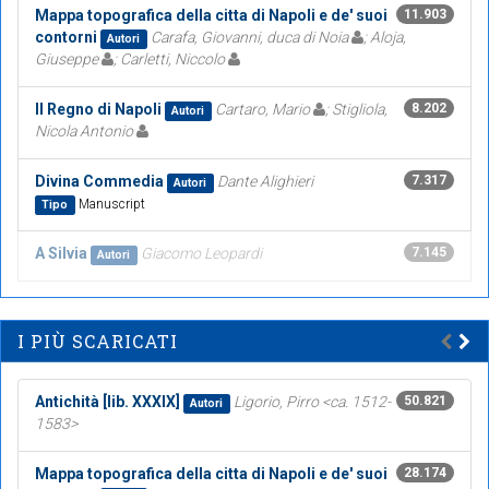
Mappa topografica della citta di Napoli e de' suoi
11.903
contorni
Carafa, Giovanni, duca di Noia
; Aloja,
Autori
Giuseppe
; Carletti, Niccolo
Il Regno di Napoli
Cartaro, Mario
; Stigliola,
8.202
Autori
Nicola Antonio
Divina Commedia
Dante Alighieri
7.317
Autori
Manuscript
Tipo
A Silvia
Giacomo Leopardi
7.145
Autori
I PIÙ SCARICATI
Antichità [lib. XXXIX]
Ligorio, Pirro <ca. 1512-
50.821
Autori
1583>
Mappa topografica della citta di Napoli e de' suoi
28.174