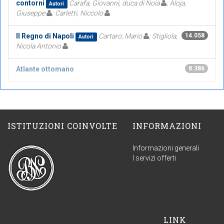
contorni
Carafa, Giovanni, duca di Noia
; Aloja,
Autori
Giuseppe
; Carletti, Niccolo
Il Regno di Napoli
Cartaro, Mario
; Stigliola,
14.058
Autori
Nicola Antonio
Atlante ottomano
8.386
ISTITUZIONI COINVOLTE
INFORMAZIONI
Informazioni generali
I servizi offerti
LINK