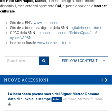
del Polo SBN Napoli, Manus
). Le risorse digitali sono inoltre
disponibili, mediante collegamento
OAI
, al portale nazionale
Internet
culturale
.
Sito della BNN:
www.bnnonline.it
Sito della biblioteca digitale della BNN:
digitale.bnnnonline.it
OPAC della BNN:
polosbn.bnnonline.it/SebinaOpac/.do?
sysb=NAPBN
Internet culturale:
www.internetculturale.it
ESPLORA I CONTENUTI
NUOVE ACCESSIONI
La incoronata poema sacro del Signor Matteo Romano
dato di nuovo alle stampe
Romano, Matteo (fl. 1688)
Autori