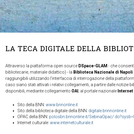
LA TECA DIGITALE DELLA BIBLIO
Attraverso la piattaforma open source
DSpace-GLAM
- che consente
bibliotecarie, materiale didattico) - la
Biblioteca Nazionale di Napoli
raggiungibili utilizzando l'interfaccia di interrogazione della piattafor
caso siano stati attivati i relativi collegamenti, a partire dalle notizie b
disponibili, mediante collegamento
OAI
, al portale nazionale
Internet
Sito della BNN:
www.bnnonline.it
Sito della biblioteca digitale della BNN:
digitale.bnnnonline.it
OPAC della BNN:
polosbn.bnnonline.it/SebinaOpac/.do?sys
Internet culturale:
www.internetculturale.it