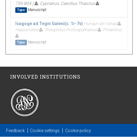
735-804 )
; Cyprianus, Caecilius Thascius
Manuscript
Type
Isagoge ad Tegni Galeni(c. 1r-7v)
Hunayn ibn Ishaq
;
Hippocrates
; Theophilus Protospatharius
; Philaretus
Manuscript
Type
INVOLVED INSTITUTIONS
Feedback
Cookie settings
Cookie policy