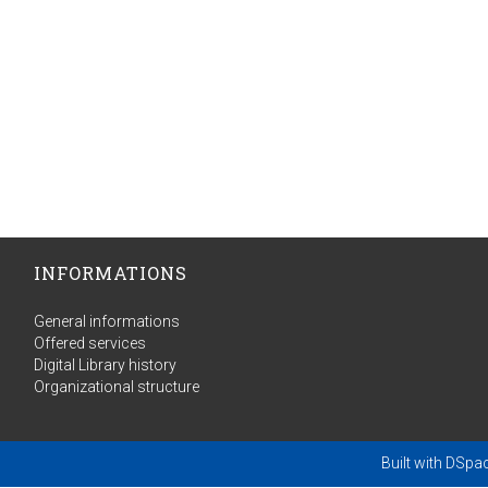
INFORMATIONS
General informations
Offered services
Digital Library history
Organizational structure
Built with
DSpa