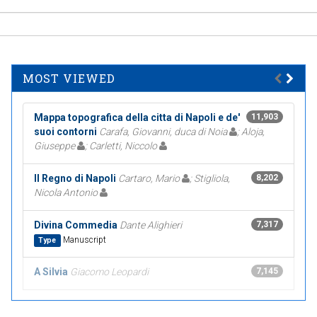
MOST VIEWED
Mappa topografica della citta di Napoli e de'
11,903
suoi contorni
Carafa, Giovanni, duca di Noia
; Aloja,
Giuseppe
; Carletti, Niccolo
Il Regno di Napoli
Cartaro, Mario
; Stigliola,
8,202
Nicola Antonio
Divina Commedia
Dante Alighieri
7,317
Manuscript
Type
A Silvia
Giacomo Leopardi
7,145