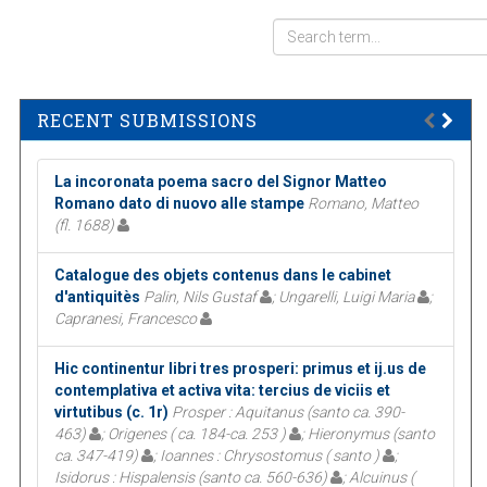
RECENT SUBMISSIONS
La incoronata poema sacro del Signor Matteo
Romano dato di nuovo alle stampe
Romano, Matteo
(fl. 1688)
Catalogue des objets contenus dans le cabinet
d'antiquitès
Palin, Nils Gustaf
; Ungarelli, Luigi Maria
;
Capranesi, Francesco
Hic continentur libri tres prosperi: primus et ij.us de
contemplativa et activa vita: tercius de viciis et
virtutibus (c. 1r)
Prosper : Aquitanus (santo ca. 390-
463)
; Origenes ( ca. 184-ca. 253 )
; Hieronymus (santo
ca. 347-419)
; Ioannes : Chrysostomus ( santo )
;
Isidorus : Hispalensis (santo ca. 560-636)
; Alcuinus (