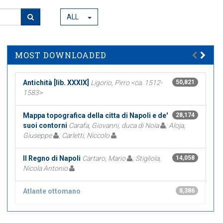
ALL
MOST DOWNLOADED
Antichità [lib. XXXIX]
Ligorio, Pirro <ca. 1512-
50,821
1583>
Mappa topografica della citta di Napoli e de'
28,174
suoi contorni
Carafa, Giovanni, duca di Noia
; Aloja,
Giuseppe
; Carletti, Niccolo
Il Regno di Napoli
Cartaro, Mario
; Stigliola,
14,058
Nicola Antonio
Atlante ottomano
8,386