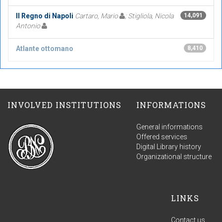
Il Regno di Napoli
Cartaro, Mario
; Stigliola, Nicola
14,091
Antonio
Atlante ottomano
8,410
INVOLVED INSTITUTIONS
INFORMATIONS
General informations
Offered services
Digital Library history
Organizational structure
LINKS
Contact us