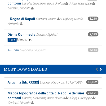
contorni
Carafa, Giovanni, duca di Noia
; Aloja, Giuseppe
;
Carletti, Niccolo
Il Regno di Napoli
Cartaro, Mario
; Stigliola, Nicola
8,218
Antonio
Divina Commedia
Dante Alighieri
7,329
Manuscript
Type
A Silvia
Giacomo Leopardi
7,154
MOST DOWNLOADED
Antichità [lib. XXXIX]
Ligorio, Pirro <ca. 1512-1583>
50,822
Mappa topografica della citta di Napoli e de' suoi
28,191
contorni
Carafa, Giovanni, duca di Noia
; Aloja, Giuseppe
;
Carletti, Niccolo