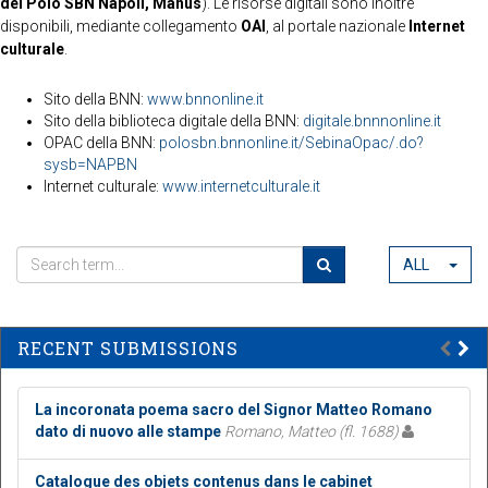
del Polo SBN Napoli, Manus
). Le risorse digitali sono inoltre
disponibili, mediante collegamento
OAI
, al portale nazionale
Internet
culturale
.
Sito della BNN:
www.bnnonline.it
Sito della biblioteca digitale della BNN:
digitale.bnnnonline.it
OPAC della BNN:
polosbn.bnnonline.it/SebinaOpac/.do?
sysb=NAPBN
Internet culturale:
www.internetculturale.it
ALL
RECENT SUBMISSIONS
La incoronata poema sacro del Signor Matteo Romano
dato di nuovo alle stampe
Romano, Matteo (fl. 1688)
Catalogue des objets contenus dans le cabinet