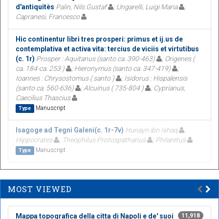
d'antiquitès
Palin, Nils Gustaf
; Ungarelli, Luigi Maria
;
Capranesi, Francesco
Hic continentur libri tres prosperi: primus et ij.us de
contemplativa et activa vita: tercius de viciis et virtutibus
(c. 1r)
Prosper : Aquitanus (santo ca. 390-463)
; Origenes (
ca. 184-ca. 253 )
; Hieronymus (santo ca. 347-419)
;
Ioannes : Chrysostomus ( santo )
; Isidorus : Hispalensis
(santo ca. 560-636)
; Alcuinus ( 735-804 )
; Cyprianus,
Caecilius Thascius
Manuscript
Type
Isagoge ad Tegni Galeni(c. 1r-7v)
Hunayn ibn Ishaq
;
Hippocrates
; Theophilus Protospatharius
; Philaretus
Manuscript
Type
MOST VIEWED
Mappa topografica della citta di Napoli e de' suoi
11,918