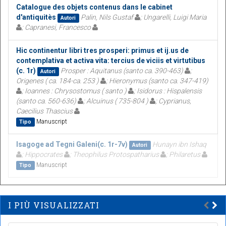
Catalogue des objets contenus dans le cabinet
d'antiquitès
Palin, Nils Gustaf
; Ungarelli, Luigi Maria
Autori
; Capranesi, Francesco
Hic continentur libri tres prosperi: primus et ij.us de
contemplativa et activa vita: tercius de viciis et virtutibus
(c. 1r)
Prosper : Aquitanus (santo ca. 390-463)
;
Autori
Origenes ( ca. 184-ca. 253 )
; Hieronymus (santo ca. 347-419)
; Ioannes : Chrysostomus ( santo )
; Isidorus : Hispalensis
(santo ca. 560-636)
; Alcuinus ( 735-804 )
; Cyprianus,
Caecilius Thascius
Manuscript
Tipo
Isagoge ad Tegni Galeni(c. 1r-7v)
Hunayn ibn Ishaq
Autori
; Hippocrates
; Theophilus Protospatharius
; Philaretus
Manuscript
Tipo
I PIÙ VISUALIZZATI