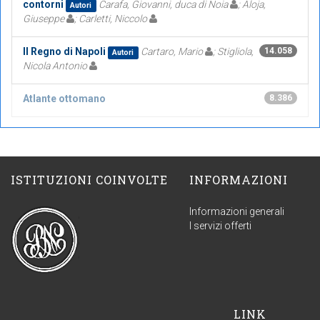
contorni
Carafa, Giovanni, duca di Noia
; Aloja,
Autori
Giuseppe
; Carletti, Niccolo
Il Regno di Napoli
Cartaro, Mario
; Stigliola,
14.058
Autori
Nicola Antonio
Atlante ottomano
8.386
ISTITUZIONI COINVOLTE
INFORMAZIONI
Informazioni generali
I servizi offerti
LINK