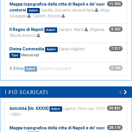
Mappa topografica della citta di Napoli e de' suoi
11.903
contorni
Carafa, Giovanni, duca di Noia
; Aloja,
Autori
Giuseppe
; Carletti, Niccolo
Il Regno di Napoli
Cartaro, Mario
; Stigliola,
8.202
Autori
Nicola Antonio
Divina Commedia
Dante Alighieri
7.317
Autori
Manuscript
Tipo
A Silvia
Giacomo Leopardi
7.145
Autori
I PIÙ SCARICATI
Antichità [lib. XXXIX]
Ligorio, Pirro <ca. 1512-
50.821
Autori
1583>
Mappa topografica della citta di Napoli e de' suoi
28.174