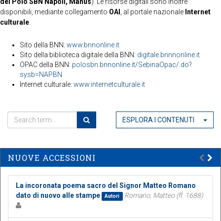
del Polo SBN Napoli, Manus
). Le risorse digitali sono inoltre
disponibili, mediante collegamento
OAI
, al portale nazionale
Internet
culturale
.
Sito della BNN:
www.bnnonline.it
Sito della biblioteca digitale della BNN:
digitale.bnnnonline.it
OPAC della BNN:
polosbn.bnnonline.it/SebinaOpac/.do?
sysb=NAPBN
Internet culturale:
www.internetculturale.it
ESPLORA I CONTENUTI
NUOVE ACCESSIONI
La incoronata poema sacro del Signor Matteo Romano
dato di nuovo alle stampe
Romano, Matteo (fl. 1688)
Autori