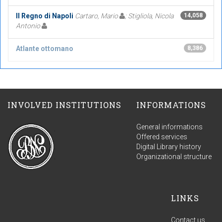
Il Regno di Napoli
Cartaro, Mario
; Stigliola, Nicola
14,058
Antonio
Atlante ottomano
8,386
INVOLVED INSTITUTIONS
INFORMATIONS
General informations
Offered services
Digital Library history
Organizational structure
LINKS
Contact us