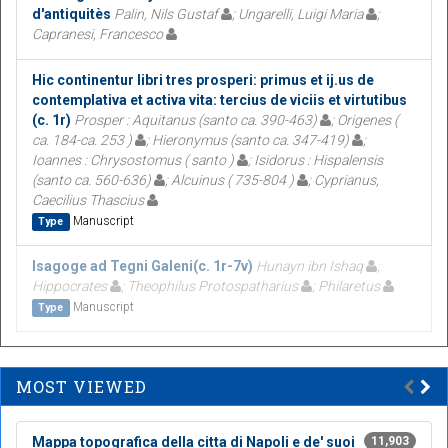
d'antiquitès
Palin, Nils Gustaf
; Ungarelli, Luigi Maria
;
Capranesi, Francesco
Hic continentur libri tres prosperi: primus et ij.us de
contemplativa et activa vita: tercius de viciis et virtutibus
(c. 1r)
Prosper : Aquitanus (santo ca. 390-463)
; Origenes (
ca. 184-ca. 253 )
; Hieronymus (santo ca. 347-419)
;
Ioannes : Chrysostomus ( santo )
; Isidorus : Hispalensis
(santo ca. 560-636)
; Alcuinus ( 735-804 )
; Cyprianus,
Caecilius Thascius
Manuscript
Type
Isagoge ad Tegni Galeni(c. 1r-7v)
Hunayn ibn Ishaq
;
Hippocrates
; Theophilus Protospatharius
; Philaretus
Manuscript
Type
MOST VIEWED
Mappa topografica della citta di Napoli e de' suoi
11,903