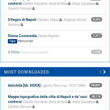
contorni
Carafa, Giovanni, duca di Noia
; Aloja, Giuseppe
;
Carletti, Niccolo
Il Regno di Napoli
Cartaro, Mario
; Stigliola, Nicola
8,202
Antonio
Divina Commedia
Dante Alighieri
7,317
Manuscript
Type
A Silvia
Giacomo Leopardi
7,145
MOST DOWNLOADED
Antichità [lib. XXXIX]
Ligorio, Pirro <ca. 1512-1583>
50,821
Mappa topografica della citta di Napoli e de' suoi
28,174
contorni
Carafa, Giovanni, duca di Noia
; Aloja, Giuseppe
;
Carletti, Niccolo