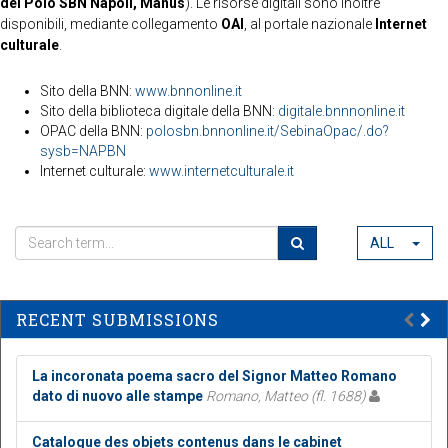
del Polo SBN Napoli, Manus
). Le risorse digitali sono inoltre
disponibili, mediante collegamento
OAI
, al portale nazionale
Internet
culturale
.
Sito della BNN:
www.bnnonline.it
Sito della biblioteca digitale della BNN:
digitale.bnnnonline.it
OPAC della BNN:
polosbn.bnnonline.it/SebinaOpac/.do?
sysb=NAPBN
Internet culturale:
www.internetculturale.it
ALL
RECENT SUBMISSIONS
La incoronata poema sacro del Signor Matteo Romano
dato di nuovo alle stampe
Romano, Matteo (fl. 1688)
Catalogue des objets contenus dans le cabinet