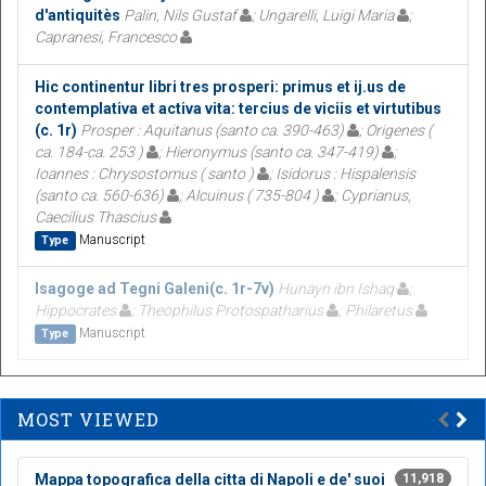
d'antiquitès
Palin, Nils Gustaf
; Ungarelli, Luigi Maria
;
Capranesi, Francesco
Hic continentur libri tres prosperi: primus et ij.us de
contemplativa et activa vita: tercius de viciis et virtutibus
(c. 1r)
Prosper : Aquitanus (santo ca. 390-463)
; Origenes (
ca. 184-ca. 253 )
; Hieronymus (santo ca. 347-419)
;
Ioannes : Chrysostomus ( santo )
; Isidorus : Hispalensis
(santo ca. 560-636)
; Alcuinus ( 735-804 )
; Cyprianus,
Caecilius Thascius
Manuscript
Type
Isagoge ad Tegni Galeni(c. 1r-7v)
Hunayn ibn Ishaq
;
Hippocrates
; Theophilus Protospatharius
; Philaretus
Manuscript
Type
MOST VIEWED
Mappa topografica della citta di Napoli e de' suoi
11,918