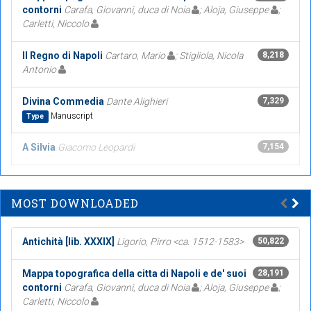
contorni
Carafa, Giovanni, duca di Noia
; Aloja, Giuseppe
;
Carletti, Niccolo
Il Regno di Napoli
Cartaro, Mario
; Stigliola, Nicola
8,218
Antonio
Divina Commedia
Dante Alighieri
7,329
Manuscript
Type
A Silvia
Giacomo Leopardi
7,154
MOST DOWNLOADED
Antichità [lib. XXXIX]
Ligorio, Pirro <ca. 1512-1583>
50,822
Mappa topografica della citta di Napoli e de' suoi
28,191
contorni
Carafa, Giovanni, duca di Noia
; Aloja, Giuseppe
;
Carletti, Niccolo