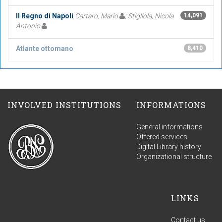
Il Regno di Napoli
Cartaro, Mario
; Stigliola, Nicola
14,091
Antonio
Atlante ottomano
8,410
INVOLVED INSTITUTIONS
INFORMATIONS
General informations
Offered services
Digital Library history
Organizational structure
LINKS
Contact us