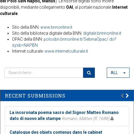
del Polo SBN Napoli, Manus
). Le risorse digitali sono inoltre
disponibili, mediante collegamento
OAI
, al portale nazionale
Internet
culturale
.
Sito della BNN:
www.bnnonline.it
Sito della biblioteca digitale della BNN:
digitale.bnnnonline.it
OPAC della BNN:
polosbn.bnnonline.it/SebinaOpac/.do?
sysb=NAPBN
Internet culturale:
www.internetculturale.it
ALL
RECENT SUBMISSIONS
La incoronata poema sacro del Signor Matteo Romano
dato di nuovo alle stampe
Romano, Matteo (fl. 1688)
Catalogue des objets contenus dans le cabinet