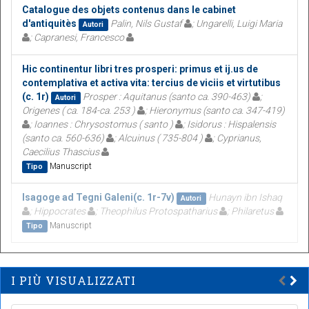
Catalogue des objets contenus dans le cabinet
d'antiquitès
Palin, Nils Gustaf
; Ungarelli, Luigi Maria
Autori
; Capranesi, Francesco
Hic continentur libri tres prosperi: primus et ij.us de
contemplativa et activa vita: tercius de viciis et virtutibus
(c. 1r)
Prosper : Aquitanus (santo ca. 390-463)
;
Autori
Origenes ( ca. 184-ca. 253 )
; Hieronymus (santo ca. 347-419)
; Ioannes : Chrysostomus ( santo )
; Isidorus : Hispalensis
(santo ca. 560-636)
; Alcuinus ( 735-804 )
; Cyprianus,
Caecilius Thascius
Manuscript
Tipo
Isagoge ad Tegni Galeni(c. 1r-7v)
Hunayn ibn Ishaq
Autori
; Hippocrates
; Theophilus Protospatharius
; Philaretus
Manuscript
Tipo
I PIÙ VISUALIZZATI