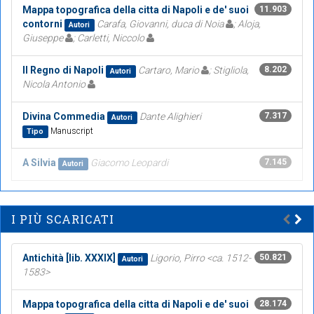
Mappa topografica della citta di Napoli e de' suoi
11.903
contorni
Carafa, Giovanni, duca di Noia
; Aloja,
Autori
Giuseppe
; Carletti, Niccolo
Il Regno di Napoli
Cartaro, Mario
; Stigliola,
8.202
Autori
Nicola Antonio
Divina Commedia
Dante Alighieri
7.317
Autori
Manuscript
Tipo
A Silvia
Giacomo Leopardi
7.145
Autori
I PIÙ SCARICATI
Antichità [lib. XXXIX]
Ligorio, Pirro <ca. 1512-
50.821
Autori
1583>
Mappa topografica della citta di Napoli e de' suoi
28.174