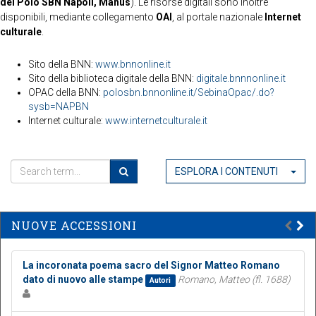
del Polo SBN Napoli, Manus
). Le risorse digitali sono inoltre
disponibili, mediante collegamento
OAI
, al portale nazionale
Internet
culturale
.
Sito della BNN:
www.bnnonline.it
Sito della biblioteca digitale della BNN:
digitale.bnnnonline.it
OPAC della BNN:
polosbn.bnnonline.it/SebinaOpac/.do?
sysb=NAPBN
Internet culturale:
www.internetculturale.it
ESPLORA I CONTENUTI
NUOVE ACCESSIONI
La incoronata poema sacro del Signor Matteo Romano
dato di nuovo alle stampe
Romano, Matteo (fl. 1688)
Autori