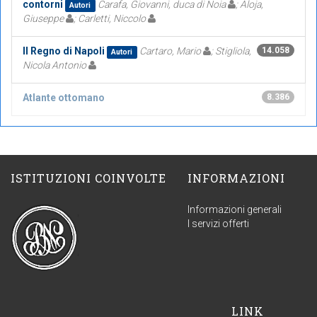
contorni
Carafa, Giovanni, duca di Noia
; Aloja,
Autori
Giuseppe
; Carletti, Niccolo
Il Regno di Napoli
Cartaro, Mario
; Stigliola,
14.058
Autori
Nicola Antonio
Atlante ottomano
8.386
ISTITUZIONI COINVOLTE
INFORMAZIONI
Informazioni generali
I servizi offerti
LINK