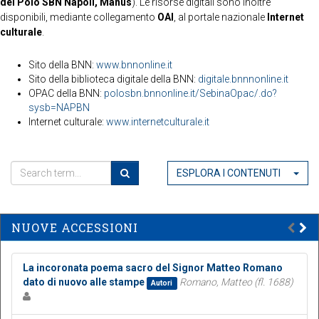
del Polo SBN Napoli, Manus
). Le risorse digitali sono inoltre
disponibili, mediante collegamento
OAI
, al portale nazionale
Internet
culturale
.
Sito della BNN:
www.bnnonline.it
Sito della biblioteca digitale della BNN:
digitale.bnnnonline.it
OPAC della BNN:
polosbn.bnnonline.it/SebinaOpac/.do?
sysb=NAPBN
Internet culturale:
www.internetculturale.it
ESPLORA I CONTENUTI
NUOVE ACCESSIONI
La incoronata poema sacro del Signor Matteo Romano
dato di nuovo alle stampe
Romano, Matteo (fl. 1688)
Autori