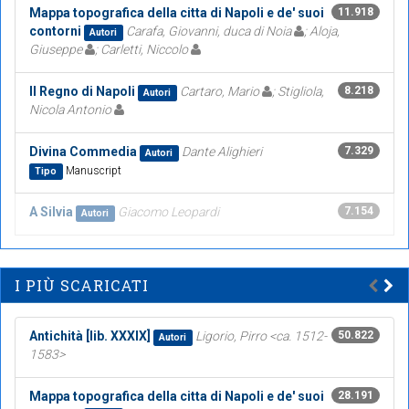
Mappa topografica della citta di Napoli e de' suoi
11.918
contorni
Carafa, Giovanni, duca di Noia
; Aloja,
Autori
Giuseppe
; Carletti, Niccolo
Il Regno di Napoli
Cartaro, Mario
; Stigliola,
8.218
Autori
Nicola Antonio
Divina Commedia
Dante Alighieri
7.329
Autori
Manuscript
Tipo
A Silvia
Giacomo Leopardi
7.154
Autori
I PIÙ SCARICATI
Antichità [lib. XXXIX]
Ligorio, Pirro <ca. 1512-
50.822
Autori
1583>
Mappa topografica della citta di Napoli e de' suoi
28.191