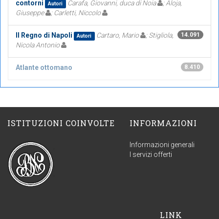
contorni
Carafa, Giovanni, duca di Noia
; Aloja,
Autori
Giuseppe
; Carletti, Niccolo
Il Regno di Napoli
Cartaro, Mario
; Stigliola,
14.091
Autori
Nicola Antonio
Atlante ottomano
8.410
ISTITUZIONI COINVOLTE
INFORMAZIONI
Informazioni generali
I servizi offerti
LINK