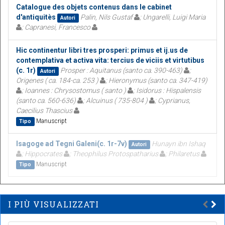
Catalogue des objets contenus dans le cabinet
d'antiquitès
Palin, Nils Gustaf
; Ungarelli, Luigi Maria
Autori
; Capranesi, Francesco
Hic continentur libri tres prosperi: primus et ij.us de
contemplativa et activa vita: tercius de viciis et virtutibus
(c. 1r)
Prosper : Aquitanus (santo ca. 390-463)
;
Autori
Origenes ( ca. 184-ca. 253 )
; Hieronymus (santo ca. 347-419)
; Ioannes : Chrysostomus ( santo )
; Isidorus : Hispalensis
(santo ca. 560-636)
; Alcuinus ( 735-804 )
; Cyprianus,
Caecilius Thascius
Manuscript
Tipo
Isagoge ad Tegni Galeni(c. 1r-7v)
Hunayn ibn Ishaq
Autori
; Hippocrates
; Theophilus Protospatharius
; Philaretus
Manuscript
Tipo
I PIÙ VISUALIZZATI