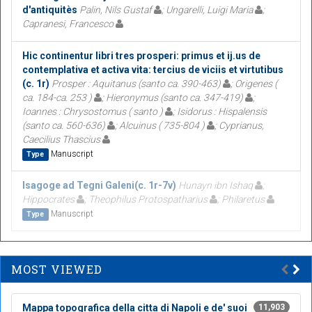
d'antiquitès
Palin, Nils Gustaf
; Ungarelli, Luigi Maria
;
Capranesi, Francesco
Hic continentur libri tres prosperi: primus et ij.us de
contemplativa et activa vita: tercius de viciis et virtutibus
(c. 1r)
Prosper : Aquitanus (santo ca. 390-463)
; Origenes (
ca. 184-ca. 253 )
; Hieronymus (santo ca. 347-419)
;
Ioannes : Chrysostomus ( santo )
; Isidorus : Hispalensis
(santo ca. 560-636)
; Alcuinus ( 735-804 )
; Cyprianus,
Caecilius Thascius
Manuscript
Type
Isagoge ad Tegni Galeni(c. 1r-7v)
Hunayn ibn Ishaq
;
Hippocrates
; Theophilus Protospatharius
; Philaretus
Manuscript
Type
MOST VIEWED
Mappa topografica della citta di Napoli e de' suoi
11,903