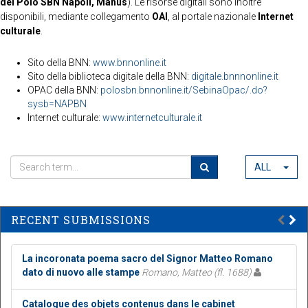
del Polo SBN Napoli, Manus
). Le risorse digitali sono inoltre
disponibili, mediante collegamento
OAI
, al portale nazionale
Internet
culturale
.
Sito della BNN:
www.bnnonline.it
Sito della biblioteca digitale della BNN:
digitale.bnnnonline.it
OPAC della BNN:
polosbn.bnnonline.it/SebinaOpac/.do?
sysb=NAPBN
Internet culturale:
www.internetculturale.it
ALL
RECENT SUBMISSIONS
La incoronata poema sacro del Signor Matteo Romano
dato di nuovo alle stampe
Romano, Matteo (fl. 1688)
Catalogue des objets contenus dans le cabinet