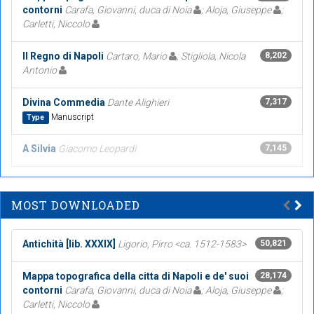
contorni
Carafa, Giovanni, duca di Noia
; Aloja, Giuseppe
;
Carletti, Niccolo
Il Regno di Napoli
Cartaro, Mario
; Stigliola, Nicola
8,202
Antonio
Divina Commedia
Dante Alighieri
7,317
Manuscript
Type
A Silvia
Giacomo Leopardi
7,145
MOST DOWNLOADED
Antichità [lib. XXXIX]
Ligorio, Pirro <ca. 1512-1583>
50,821
Mappa topografica della citta di Napoli e de' suoi
28,174
contorni
Carafa, Giovanni, duca di Noia
; Aloja, Giuseppe
;
Carletti, Niccolo