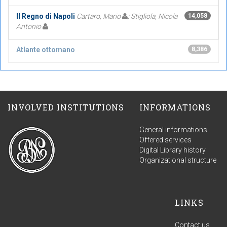
Il Regno di Napoli
Cartaro, Mario
; Stigliola, Nicola
14,058
Antonio
Atlante ottomano
8,386
INVOLVED INSTITUTIONS
INFORMATIONS
General informations
Offered services
Digital Library history
Organizational structure
LINKS
Contact us