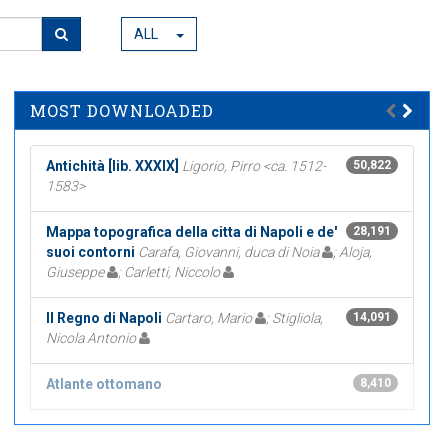
ALL
MOST DOWNLOADED
Antichità [lib. XXXIX]
Ligorio, Pirro <ca. 1512-
50,822
1583>
Mappa topografica della citta di Napoli e de'
28,191
suoi contorni
Carafa, Giovanni, duca di Noia
; Aloja,
Giuseppe
; Carletti, Niccolo
Il Regno di Napoli
Cartaro, Mario
; Stigliola,
14,091
Nicola Antonio
Atlante ottomano
8,410