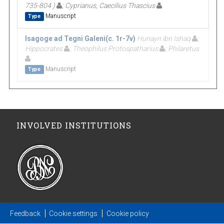
735-804 )
; Cyprianus, Caecilius Thascius
Manuscript
Type
Isagoge ad Tegni Galeni(c. 1r-7v)
Hunayn ibn Ishaq
;
Hippocrates
; Theophilus Protospatharius
; Philaretus
Manuscript
Type
INVOLVED INSTITUTIONS
Feedback
Cookie settings
Cookie policy