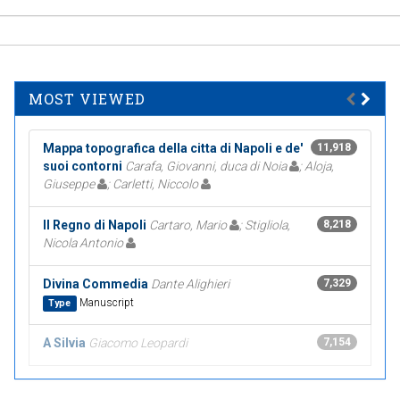
MOST VIEWED
Mappa topografica della citta di Napoli e de'
11,918
suoi contorni
Carafa, Giovanni, duca di Noia
; Aloja,
Giuseppe
; Carletti, Niccolo
Il Regno di Napoli
Cartaro, Mario
; Stigliola,
8,218
Nicola Antonio
Divina Commedia
Dante Alighieri
7,329
Manuscript
Type
A Silvia
Giacomo Leopardi
7,154