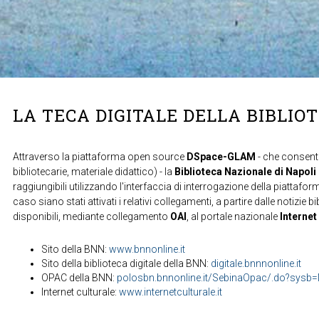
LA TECA DIGITALE DELLA BIBLIO
Attraverso la piattaforma open source
DSpace-GLAM
- che consente
bibliotecarie, materiale didattico) - la
Biblioteca Nazionale di Napoli
raggiungibili utilizzando l'interfaccia di interrogazione della piattafor
caso siano stati attivati i relativi collegamenti, a partire dalle notizie b
disponibili, mediante collegamento
OAI
, al portale nazionale
Internet
Sito della BNN:
www.bnnonline.it
Sito della biblioteca digitale della BNN:
digitale.bnnnonline.it
OPAC della BNN:
polosbn.bnnonline.it/SebinaOpac/.do?sys
Internet culturale:
www.internetculturale.it