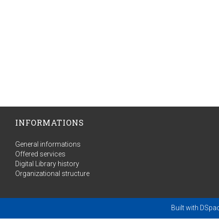
INFORMATIONS
General informations
Offered services
Digital Library history
Organizational structure
Built with
DSpa