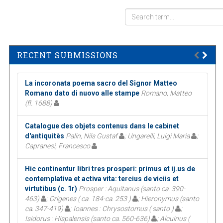
RECENT SUBMISSIONS
La incoronata poema sacro del Signor Matteo
Romano dato di nuovo alle stampe
Romano, Matteo
(fl. 1688)
Catalogue des objets contenus dans le cabinet
d'antiquitès
Palin, Nils Gustaf
; Ungarelli, Luigi Maria
;
Capranesi, Francesco
Hic continentur libri tres prosperi: primus et ij.us de
contemplativa et activa vita: tercius de viciis et
virtutibus (c. 1r)
Prosper : Aquitanus (santo ca. 390-
463)
; Origenes ( ca. 184-ca. 253 )
; Hieronymus (santo
ca. 347-419)
; Ioannes : Chrysostomus ( santo )
;
Isidorus : Hispalensis (santo ca. 560-636)
; Alcuinus (