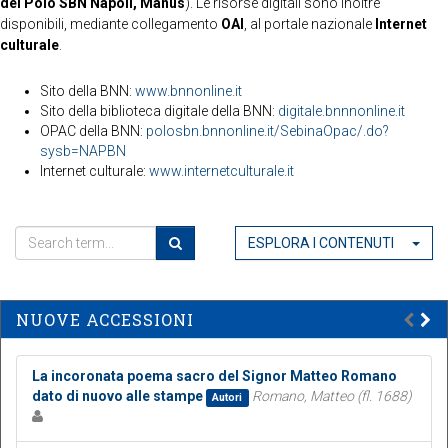
del Polo SBN Napoli, Manus
). Le risorse digitali sono inoltre
disponibili, mediante collegamento
OAI
, al portale nazionale
Internet
culturale
.
Sito della BNN:
www.bnnonline.it
Sito della biblioteca digitale della BNN:
digitale.bnnnonline.it
OPAC della BNN:
polosbn.bnnonline.it/SebinaOpac/.do?
sysb=NAPBN
Internet culturale:
www.internetculturale.it
ESPLORA I CONTENUTI
NUOVE ACCESSIONI
La incoronata poema sacro del Signor Matteo Romano
dato di nuovo alle stampe
Romano, Matteo (fl. 1688)
Autori