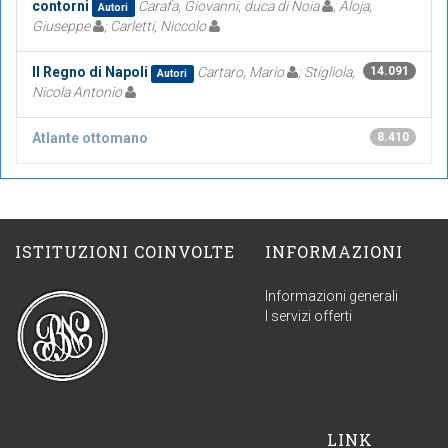
contorni
Carafa, Giovanni, duca di Noia
; Aloja,
Autori
Giuseppe
; Carletti, Niccolo
Il Regno di Napoli
Cartaro, Mario
; Stigliola,
14.091
Autori
Nicola Antonio
Atlante ottomano
8.410
ISTITUZIONI COINVOLTE
INFORMAZIONI
Informazioni generali
I servizi offerti
LINK