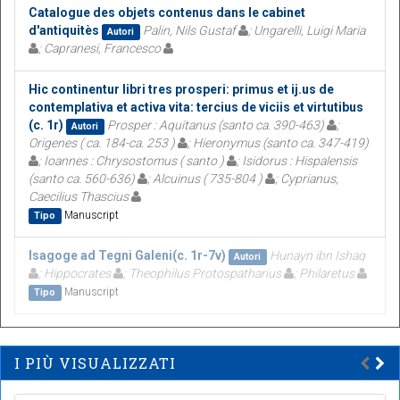
Catalogue des objets contenus dans le cabinet
d'antiquitès
Palin, Nils Gustaf
; Ungarelli, Luigi Maria
Autori
; Capranesi, Francesco
Hic continentur libri tres prosperi: primus et ij.us de
contemplativa et activa vita: tercius de viciis et virtutibus
(c. 1r)
Prosper : Aquitanus (santo ca. 390-463)
;
Autori
Origenes ( ca. 184-ca. 253 )
; Hieronymus (santo ca. 347-419)
; Ioannes : Chrysostomus ( santo )
; Isidorus : Hispalensis
(santo ca. 560-636)
; Alcuinus ( 735-804 )
; Cyprianus,
Caecilius Thascius
Manuscript
Tipo
Isagoge ad Tegni Galeni(c. 1r-7v)
Hunayn ibn Ishaq
Autori
; Hippocrates
; Theophilus Protospatharius
; Philaretus
Manuscript
Tipo
I PIÙ VISUALIZZATI