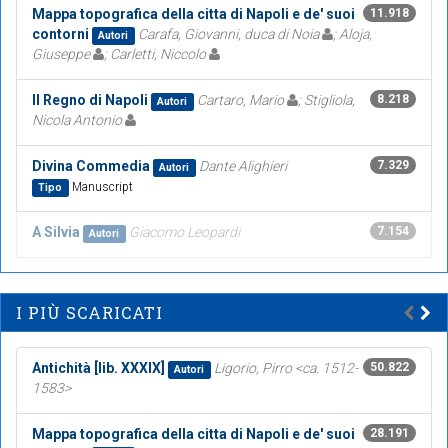
Mappa topografica della citta di Napoli e de' suoi
11.918
contorni
Carafa, Giovanni, duca di Noia
; Aloja,
Autori
Giuseppe
; Carletti, Niccolo
Il Regno di Napoli
Cartaro, Mario
; Stigliola,
8.218
Autori
Nicola Antonio
Divina Commedia
Dante Alighieri
7.329
Autori
Manuscript
Tipo
A Silvia
Giacomo Leopardi
7.154
Autori
I PIÙ SCARICATI
Antichità [lib. XXXIX]
Ligorio, Pirro <ca. 1512-
50.822
Autori
1583>
Mappa topografica della citta di Napoli e de' suoi
28.191