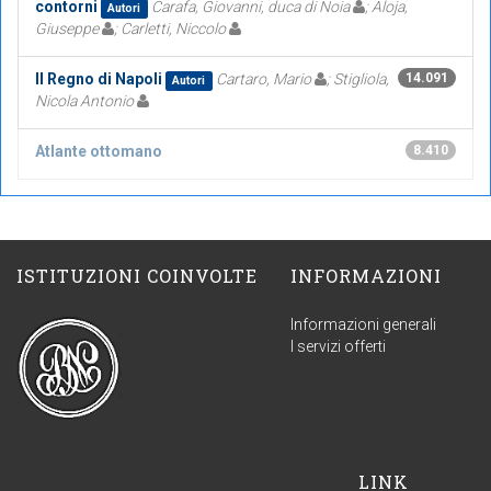
contorni
Carafa, Giovanni, duca di Noia
; Aloja,
Autori
Giuseppe
; Carletti, Niccolo
Il Regno di Napoli
Cartaro, Mario
; Stigliola,
14.091
Autori
Nicola Antonio
Atlante ottomano
8.410
ISTITUZIONI COINVOLTE
INFORMAZIONI
Informazioni generali
I servizi offerti
LINK