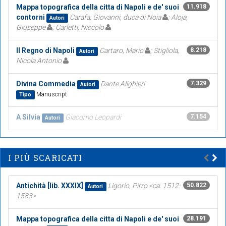
Mappa topografica della citta di Napoli e de' suoi
11.918
contorni
Carafa, Giovanni, duca di Noia
; Aloja,
Autori
Giuseppe
; Carletti, Niccolo
Il Regno di Napoli
Cartaro, Mario
; Stigliola,
8.218
Autori
Nicola Antonio
Divina Commedia
Dante Alighieri
7.329
Autori
Manuscript
Tipo
A Silvia
Giacomo Leopardi
7.154
Autori
I PIÙ SCARICATI
Antichità [lib. XXXIX]
Ligorio, Pirro <ca. 1512-
50.822
Autori
1583>
Mappa topografica della citta di Napoli e de' suoi
28.191