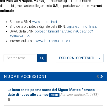
del Polo SBN Napoli, Manus
). Le risorse digitali sono inoltre
disponibili, mediante collegamento
OAI
, al portale nazionale
Internet
culturale
.
Sito della BNN:
www.bnnonline.it
Sito della biblioteca digitale della BNN:
digitale.bnnnonline.it
OPAC della BNN:
polosbn.bnnonline.it/SebinaOpac/.do?
sysb=NAPBN
Internet culturale:
www.internetculturale.it
ESPLORA I CONTENUTI
NUOVE ACCESSIONI
La incoronata poema sacro del Signor Matteo Romano
dato di nuovo alle stampe
Romano, Matteo (fl. 1688)
Autori