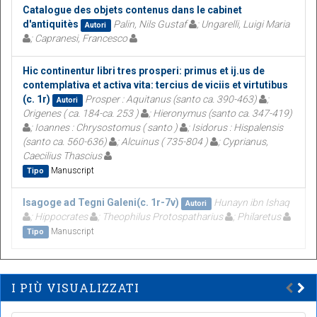
Catalogue des objets contenus dans le cabinet
d'antiquitès
Palin, Nils Gustaf
; Ungarelli, Luigi Maria
Autori
; Capranesi, Francesco
Hic continentur libri tres prosperi: primus et ij.us de
contemplativa et activa vita: tercius de viciis et virtutibus
(c. 1r)
Prosper : Aquitanus (santo ca. 390-463)
;
Autori
Origenes ( ca. 184-ca. 253 )
; Hieronymus (santo ca. 347-419)
; Ioannes : Chrysostomus ( santo )
; Isidorus : Hispalensis
(santo ca. 560-636)
; Alcuinus ( 735-804 )
; Cyprianus,
Caecilius Thascius
Manuscript
Tipo
Isagoge ad Tegni Galeni(c. 1r-7v)
Hunayn ibn Ishaq
Autori
; Hippocrates
; Theophilus Protospatharius
; Philaretus
Manuscript
Tipo
I PIÙ VISUALIZZATI