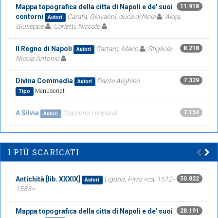
Mappa topografica della citta di Napoli e de' suoi
11.918
contorni
Carafa, Giovanni, duca di Noia
; Aloja,
Autori
Giuseppe
; Carletti, Niccolo
Il Regno di Napoli
Cartaro, Mario
; Stigliola,
8.218
Autori
Nicola Antonio
Divina Commedia
Dante Alighieri
7.329
Autori
Manuscript
Tipo
A Silvia
Giacomo Leopardi
7.154
Autori
I PIÙ SCARICATI
Antichità [lib. XXXIX]
Ligorio, Pirro <ca. 1512-
50.822
Autori
1583>
Mappa topografica della citta di Napoli e de' suoi
28.191