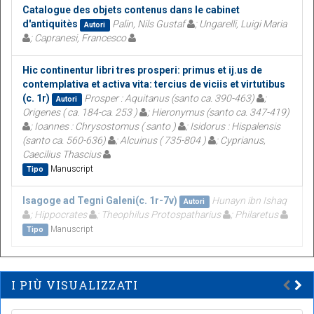
Catalogue des objets contenus dans le cabinet
d'antiquitès
Palin, Nils Gustaf
; Ungarelli, Luigi Maria
Autori
; Capranesi, Francesco
Hic continentur libri tres prosperi: primus et ij.us de
contemplativa et activa vita: tercius de viciis et virtutibus
(c. 1r)
Prosper : Aquitanus (santo ca. 390-463)
;
Autori
Origenes ( ca. 184-ca. 253 )
; Hieronymus (santo ca. 347-419)
; Ioannes : Chrysostomus ( santo )
; Isidorus : Hispalensis
(santo ca. 560-636)
; Alcuinus ( 735-804 )
; Cyprianus,
Caecilius Thascius
Manuscript
Tipo
Isagoge ad Tegni Galeni(c. 1r-7v)
Hunayn ibn Ishaq
Autori
; Hippocrates
; Theophilus Protospatharius
; Philaretus
Manuscript
Tipo
I PIÙ VISUALIZZATI