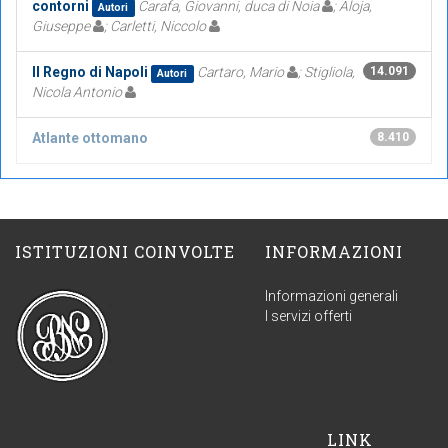
contorni
Carafa, Giovanni, duca di Noia
; Aloja,
Autori
Giuseppe
; Carletti, Niccolo
Il Regno di Napoli
Cartaro, Mario
; Stigliola,
14.091
Autori
Nicola Antonio
Atlante ottomano
8.410
ISTITUZIONI COINVOLTE
INFORMAZIONI
Informazioni generali
I servizi offerti
LINK