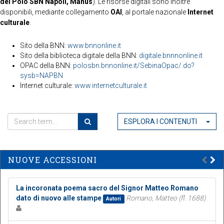
del Polo SBN Napoli, Manus
). Le risorse digitali sono inoltre
disponibili, mediante collegamento
OAI
, al portale nazionale
Internet
culturale
.
Sito della BNN:
www.bnnonline.it
Sito della biblioteca digitale della BNN:
digitale.bnnnonline.it
OPAC della BNN:
polosbn.bnnonline.it/SebinaOpac/.do?
sysb=NAPBN
Internet culturale:
www.internetculturale.it
ESPLORA I CONTENUTI
NUOVE ACCESSIONI
La incoronata poema sacro del Signor Matteo Romano
dato di nuovo alle stampe
Romano, Matteo (fl. 1688)
Autori