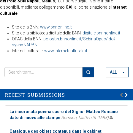
del Polo SBN Napoli, Manus
). Le risorse digitali sono inoltre
disponibili, mediante collegamento
OAI
, al portale nazionale
Internet
culturale
.
Sito della BNN:
www.bnnonline.it
Sito della biblioteca digitale della BNN:
digitale.bnnnonline.it
OPAC della BNN:
polosbn.bnnonline.it/SebinaOpac/.do?
sysb=NAPBN
Internet culturale:
www.internetculturale.it
ALL
RECENT SUBMISSIONS
La incoronata poema sacro del Signor Matteo Romano
dato di nuovo alle stampe
Romano, Matteo (fl. 1688)
Catalogue des objets contenus dans le cabinet