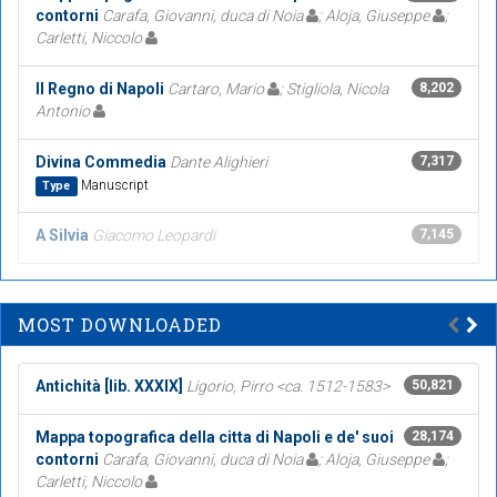
contorni
Carafa, Giovanni, duca di Noia
; Aloja, Giuseppe
;
Carletti, Niccolo
Il Regno di Napoli
Cartaro, Mario
; Stigliola, Nicola
8,202
Antonio
Divina Commedia
Dante Alighieri
7,317
Manuscript
Type
A Silvia
Giacomo Leopardi
7,145
MOST DOWNLOADED
Antichità [lib. XXXIX]
Ligorio, Pirro <ca. 1512-1583>
50,821
Mappa topografica della citta di Napoli e de' suoi
28,174
contorni
Carafa, Giovanni, duca di Noia
; Aloja, Giuseppe
;
Carletti, Niccolo