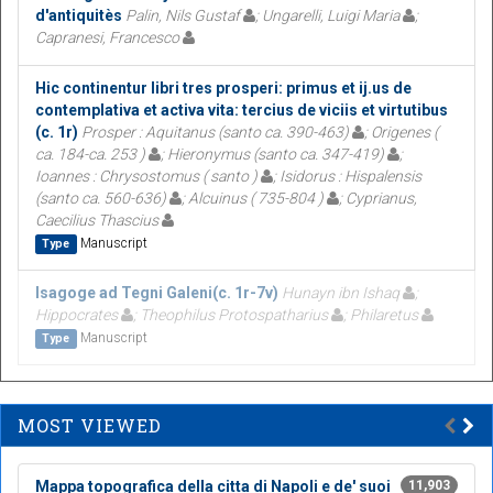
d'antiquitès
Palin, Nils Gustaf
; Ungarelli, Luigi Maria
;
Capranesi, Francesco
Hic continentur libri tres prosperi: primus et ij.us de
contemplativa et activa vita: tercius de viciis et virtutibus
(c. 1r)
Prosper : Aquitanus (santo ca. 390-463)
; Origenes (
ca. 184-ca. 253 )
; Hieronymus (santo ca. 347-419)
;
Ioannes : Chrysostomus ( santo )
; Isidorus : Hispalensis
(santo ca. 560-636)
; Alcuinus ( 735-804 )
; Cyprianus,
Caecilius Thascius
Manuscript
Type
Isagoge ad Tegni Galeni(c. 1r-7v)
Hunayn ibn Ishaq
;
Hippocrates
; Theophilus Protospatharius
; Philaretus
Manuscript
Type
MOST VIEWED
Mappa topografica della citta di Napoli e de' suoi
11,903