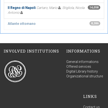
Il Regno di Napoli
Cartaro, Mario
; Stigliola, Nicola
14,058
Antonio
Atlante ottomano
8,386
INVOLVED INSTITUTIONS
INFORMATIONS
General informations
Offered services
Digital Library history
Organizational structure
LINKS
Contact us