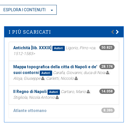
ESPLORA I CONTENUTI
I PIÙ SCARICATI
Antichità [lib. XXXIX]
Ligorio, Pirro <ca.
50.821
Autori
1512-1583>
Mappa topografica della citta di Napoli e de'
28.174
suoi contorni
Carafa, Giovanni, duca di Noia
;
Autori
Aloja, Giuseppe
; Carletti, Niccolo
Il Regno di Napoli
Cartaro, Mario
;
14.058
Autori
Stigliola, Nicola Antonio
Atlante ottomano
8.386