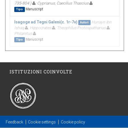
735-804 )
; Cyprianus, Caecilius Thascius
Manuscript
Tipo
Isagoge ad Tegni Galeni(c. 1r-7v)
Hunayn ibn
Autori
Ishaq
; Hippocrates
; Theophilus Protospatharius
;
Philaretus
Manuscript
Tipo
ISTITUZIONI COINVOLTE
Feedback
Cookie settings
Cookie policy