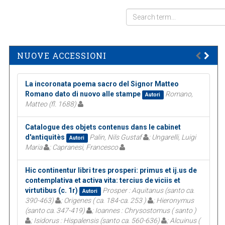
NUOVE ACCESSIONI
La incoronata poema sacro del Signor Matteo
Romano dato di nuovo alle stampe
Romano,
Autori
Matteo (fl. 1688)
Catalogue des objets contenus dans le cabinet
d'antiquitès
Palin, Nils Gustaf
; Ungarelli, Luigi
Autori
Maria
; Capranesi, Francesco
Hic continentur libri tres prosperi: primus et ij.us de
contemplativa et activa vita: tercius de viciis et
virtutibus (c. 1r)
Prosper : Aquitanus (santo ca.
Autori
390-463)
; Origenes ( ca. 184-ca. 253 )
; Hieronymus
(santo ca. 347-419)
; Ioannes : Chrysostomus ( santo )
; Isidorus : Hispalensis (santo ca. 560-636)
; Alcuinus (