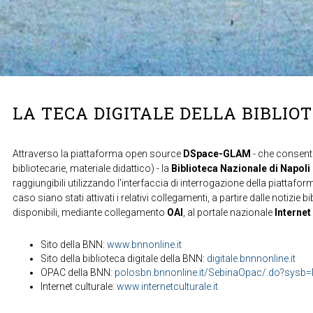
LA TECA DIGITALE DELLA BIBLIO
Attraverso la piattaforma open source
DSpace-GLAM
- che consente
bibliotecarie, materiale didattico) - la
Biblioteca Nazionale di Napoli
raggiungibili utilizzando l'interfaccia di interrogazione della piattafor
caso siano stati attivati i relativi collegamenti, a partire dalle notizie b
disponibili, mediante collegamento
OAI
, al portale nazionale
Internet
Sito della BNN:
www.bnnonline.it
Sito della biblioteca digitale della BNN:
digitale.bnnnonline.it
OPAC della BNN:
polosbn.bnnonline.it/SebinaOpac/.do?sys
Internet culturale:
www.internetculturale.it