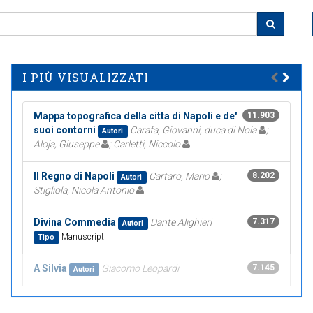
I PIÙ VISUALIZZATI
Mappa topografica della citta di Napoli e de'
11.903
suoi contorni
Carafa, Giovanni, duca di Noia
;
Autori
Aloja, Giuseppe
; Carletti, Niccolo
Il Regno di Napoli
Cartaro, Mario
;
8.202
Autori
Stigliola, Nicola Antonio
Divina Commedia
Dante Alighieri
7.317
Autori
Manuscript
Tipo
A Silvia
Giacomo Leopardi
7.145
Autori