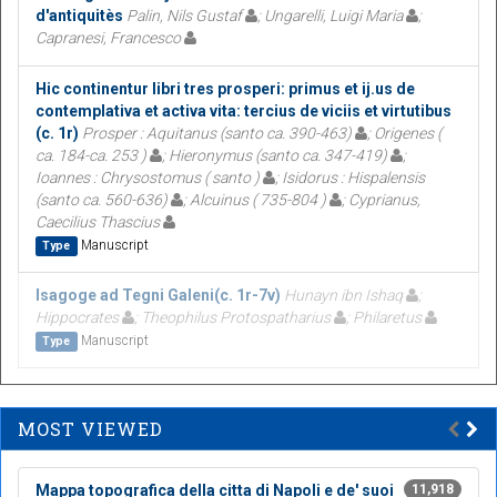
d'antiquitès
Palin, Nils Gustaf
; Ungarelli, Luigi Maria
;
Capranesi, Francesco
Hic continentur libri tres prosperi: primus et ij.us de
contemplativa et activa vita: tercius de viciis et virtutibus
(c. 1r)
Prosper : Aquitanus (santo ca. 390-463)
; Origenes (
ca. 184-ca. 253 )
; Hieronymus (santo ca. 347-419)
;
Ioannes : Chrysostomus ( santo )
; Isidorus : Hispalensis
(santo ca. 560-636)
; Alcuinus ( 735-804 )
; Cyprianus,
Caecilius Thascius
Manuscript
Type
Isagoge ad Tegni Galeni(c. 1r-7v)
Hunayn ibn Ishaq
;
Hippocrates
; Theophilus Protospatharius
; Philaretus
Manuscript
Type
MOST VIEWED
Mappa topografica della citta di Napoli e de' suoi
11,918