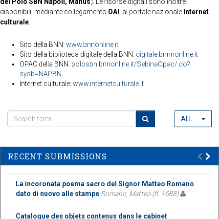
del Polo SBN Napoli, Manus
). Le risorse digitali sono inoltre
disponibili, mediante collegamento
OAI
, al portale nazionale
Internet
culturale
.
Sito della BNN:
www.bnnonline.it
Sito della biblioteca digitale della BNN:
digitale.bnnnonline.it
OPAC della BNN:
polosbn.bnnonline.it/SebinaOpac/.do?
sysb=NAPBN
Internet culturale:
www.internetculturale.it
ALL
RECENT SUBMISSIONS
La incoronata poema sacro del Signor Matteo Romano
dato di nuovo alle stampe
Romano, Matteo (fl. 1688)
Catalogue des objets contenus dans le cabinet