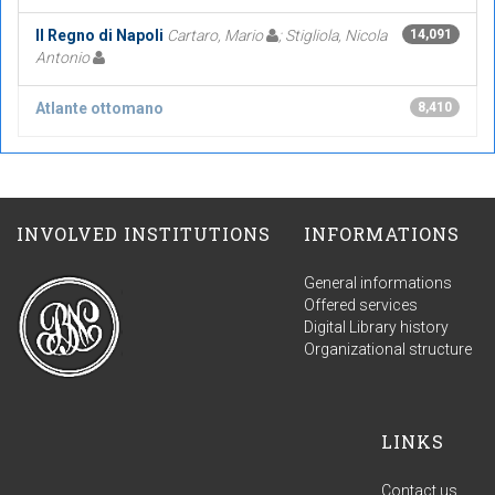
Il Regno di Napoli
Cartaro, Mario
; Stigliola, Nicola
14,091
Antonio
Atlante ottomano
8,410
INVOLVED INSTITUTIONS
INFORMATIONS
General informations
Offered services
Digital Library history
Organizational structure
LINKS
Contact us