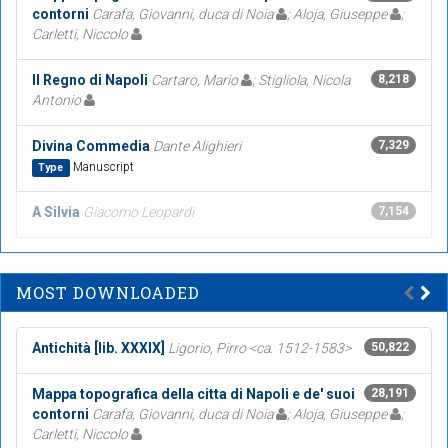
contorni
Carafa, Giovanni, duca di Noia
; Aloja, Giuseppe
;
Carletti, Niccolo
Il Regno di Napoli
Cartaro, Mario
; Stigliola, Nicola
8,218
Antonio
Divina Commedia
Dante Alighieri
7,329
Manuscript
Type
A Silvia
Giacomo Leopardi
7,154
MOST DOWNLOADED
Antichità [lib. XXXIX]
Ligorio, Pirro <ca. 1512-1583>
50,822
Mappa topografica della citta di Napoli e de' suoi
28,191
contorni
Carafa, Giovanni, duca di Noia
; Aloja, Giuseppe
;
Carletti, Niccolo