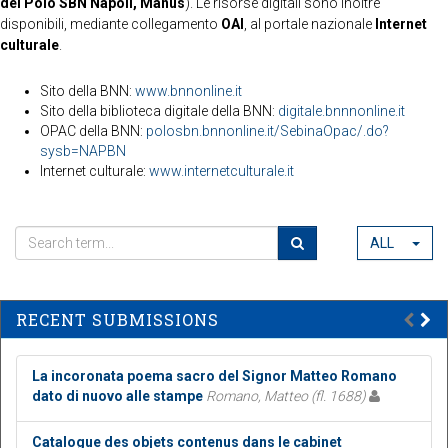
del Polo SBN Napoli, Manus
). Le risorse digitali sono inoltre
disponibili, mediante collegamento
OAI
, al portale nazionale
Internet
culturale
.
Sito della BNN:
www.bnnonline.it
Sito della biblioteca digitale della BNN:
digitale.bnnnonline.it
OPAC della BNN:
polosbn.bnnonline.it/SebinaOpac/.do?
sysb=NAPBN
Internet culturale:
www.internetculturale.it
ALL
RECENT SUBMISSIONS
La incoronata poema sacro del Signor Matteo Romano
dato di nuovo alle stampe
Romano, Matteo (fl. 1688)
Catalogue des objets contenus dans le cabinet