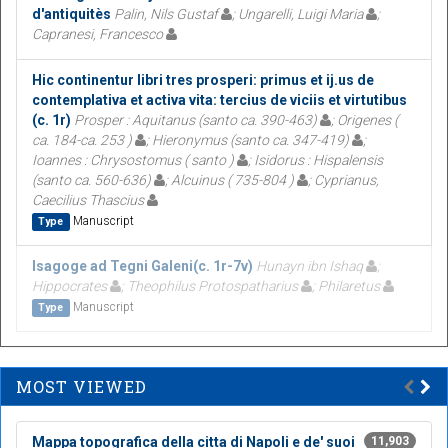
d'antiquitès
Palin, Nils Gustaf
; Ungarelli, Luigi Maria
;
Capranesi, Francesco
Hic continentur libri tres prosperi: primus et ij.us de
contemplativa et activa vita: tercius de viciis et virtutibus
(c. 1r)
Prosper : Aquitanus (santo ca. 390-463)
; Origenes (
ca. 184-ca. 253 )
; Hieronymus (santo ca. 347-419)
;
Ioannes : Chrysostomus ( santo )
; Isidorus : Hispalensis
(santo ca. 560-636)
; Alcuinus ( 735-804 )
; Cyprianus,
Caecilius Thascius
Manuscript
Type
Isagoge ad Tegni Galeni(c. 1r-7v)
Hunayn ibn Ishaq
;
Hippocrates
; Theophilus Protospatharius
; Philaretus
Manuscript
Type
MOST VIEWED
Mappa topografica della citta di Napoli e de' suoi
11,903