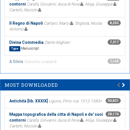
contorni
Carafa, Giovanni, duca di Noia
; Aloja, Giuseppe
;
Carletti, Niccolo
Il Regno di Napoli
Cartaro, Mario
; Stigliola, Nicola
8,202
Antonio
Divina Commedia
Dante Alighieri
7,317
Manuscript
Type
A Silvia
Giacomo Leopardi
7,145
MOST DOWNLOADED
Antichità [lib. XXXIX]
Ligorio, Pirro <ca. 1512-1583>
50,821
Mappa topografica della citta di Napoli e de' suoi
28,174
contorni
Carafa, Giovanni, duca di Noia
; Aloja, Giuseppe
;
Carletti, Niccolo