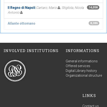
Il Regno di Napoli
Cartaro, Mario
; Stigliola, Nicola
14,058
Antonio
Atlante ottomano
8,386
INVOLVED INSTITUTIONS
INFORMATIONS
General informations
Offered services
Digital Library history
Organizational structure
LINKS
Contact us