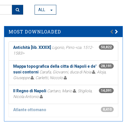
ALL
MOST DOWNLOADED
Antichità [lib. XXXIX]
Ligorio, Pirro <ca. 1512-
50,822
1583>
Mappa topografica della citta di Napoli e de'
28,191
suoi contorni
Carafa, Giovanni, duca di Noia
; Aloja,
Giuseppe
; Carletti, Niccolo
Il Regno di Napoli
Cartaro, Mario
; Stigliola,
14,091
Nicola Antonio
Atlante ottomano
8,410