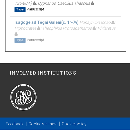
735-804 )
; Cyprianus, Caecilius Thascius
Manuscript
Type
Isagoge ad Tegni Galeni(c. 1r-7v)
Hunayn ibn Ishaq
;
Hippocrates
; Theophilus Protospatharius
; Philaretus
Manuscript
Type
INVOLVED INSTITUTIONS
Feedback
Cookie settings
Cookie policy