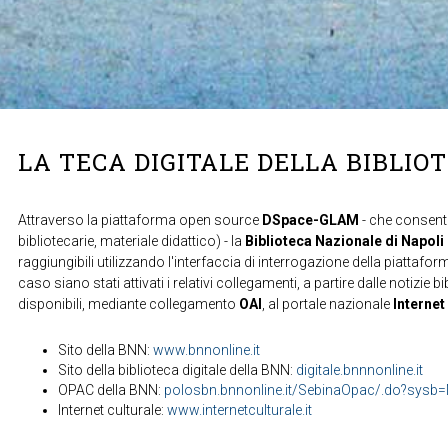
LA TECA DIGITALE DELLA BIBLIO
Attraverso la piattaforma open source
DSpace-GLAM
- che consente
bibliotecarie, materiale didattico) - la
Biblioteca Nazionale di Napoli
raggiungibili utilizzando l'interfaccia di interrogazione della piattafor
caso siano stati attivati i relativi collegamenti, a partire dalle notizie b
disponibili, mediante collegamento
OAI
, al portale nazionale
Internet
Sito della BNN:
www.bnnonline.it
Sito della biblioteca digitale della BNN:
digitale.bnnnonline.it
OPAC della BNN:
polosbn.bnnonline.it/SebinaOpac/.do?sys
Internet culturale:
www.internetculturale.it