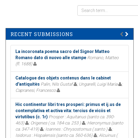
RECENT SUBMISSIONS
La incoronata poema sacro del Signor Matteo
Romano dato di nuovo alle stampe
Romano, Matteo
(fl. 1688)
Catalogue des objets contenus dans le cabinet
d'antiquitès
Palin, Nils Gustaf
; Ungarelli, Luigi Maria
;
Capranesi, Francesco
Hic continentur libri tres prosperi: primus et ij.us de
contemplativa et activa vita: tercius de viciis et
virtutibus (c. 1r)
Prosper : Aquitanus (santo ca. 390-
463)
; Origenes ( ca. 184-ca. 253 )
; Hieronymus (santo
ca. 347-419)
; Ioannes : Chrysostomus ( santo )
;
Isidorus : Hispalensis (santo ca. 560-636)
; Alcuinus (