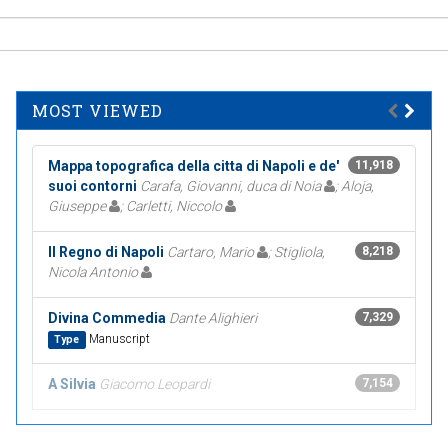
MOST VIEWED
Mappa topografica della citta di Napoli e de'
11,918
suoi contorni
Carafa, Giovanni, duca di Noia
; Aloja,
Giuseppe
; Carletti, Niccolo
Il Regno di Napoli
Cartaro, Mario
; Stigliola,
8,218
Nicola Antonio
Divina Commedia
Dante Alighieri
7,329
Manuscript
Type
A Silvia
Giacomo Leopardi
7,154