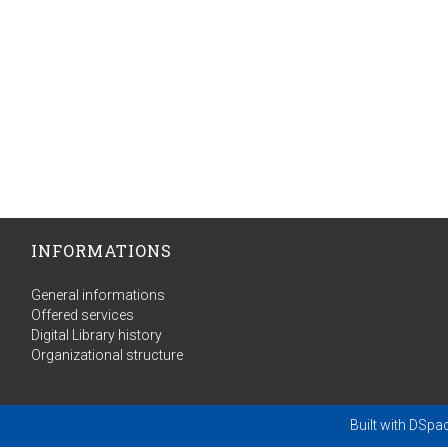
INFORMATIONS
General informations
Offered services
Digital Library history
Organizational structure
Built with
DSpa